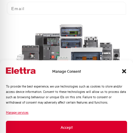
Email
Manage Consent
Quali argomenti ti interessano di più?
To provide the best experience, we use technologies such as cookies to store and/or
access device information. Consent to these technologies will allow us to process data
Distribuzione di Energia
such as browsing behaviour or unique IDs on this site. Failure to consent or
Automazione Industriale
withdrawal of consent may adversely affect certain features and functions.
Fotovoltaico
Manage services
Sistema Quadri
Novità di prodotto
Accept
Promozioni e offerte