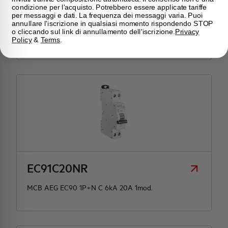
condizione per l'acquisto. Potrebbero essere applicate tariffe
EC91C16NR
per messaggi e dati. La frequenza dei messaggi varia. Puoi
annullare l'iscrizione in qualsiasi momento rispondendo STOP
o cliccando sul link di annullamento dell'iscrizione.
Privacy
MCB AEG EC90 1P+N C 6kA 16A 1mod.
Policy
&
Terms
.
EC91C20NR
MCB AEG EC90 1P+N C 6kA 20A 1mod.