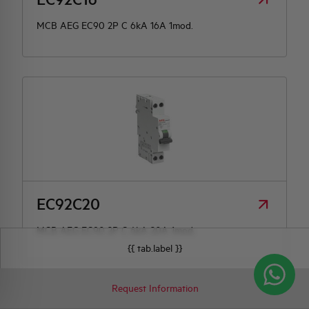
MCB AEG EC90 2P C 6kA 16A 1mod.
EC92C20
MCB AEG EC90 2P C 6kA 20A 1mod.
{{ tab.label }}
Request Information