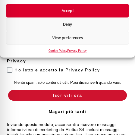
Novità di prodotto
Accept
Promozioni e offerte
Formazione tecnica
Deny
Marketing
View preferences
Voglio ricevere aggiornamenti, novità di
prodotto e offerte da Elettra AEG
Cookie Policy
Privacy Policy
EC91C10NR
Privacy
MCB AEG EC90 1P+N C 6kA 10A 1mod.
Ho letto e accetto la Privacy Policy
Niente spam, solo contenuti utili. Puoi disiscriverti quando vuoi.
Iscriviti ora
Magari più tardi
Inviando questo modulo, acconsenti a ricevere messaggi
informativi e/o di marketing da Elettra Srl, inclusi messaggi
inviati tramite composizione automatica. Il consenso non è una