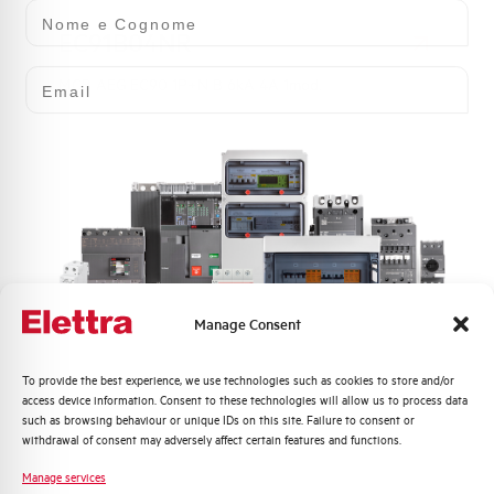
Nome e Cognome
EC91B04NR
Email
MCB AEG EC90 1P+N B 6kA 4A 1mod.
Manage Consent
EC91B06NR
Quali argomenti ti interessano di più?
To provide the best experience, we use technologies such as cookies to store and/or
access device information. Consent to these technologies will allow us to process data
Distribuzione di Energia
MCB AEG EC90 1P+N B 6kA 6A 1mod.
such as browsing behaviour or unique IDs on this site. Failure to consent or
Automazione Industriale
withdrawal of consent may adversely affect certain features and functions.
Fotovoltaico
Manage services
Sistema Quadri