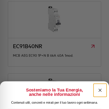
EC91B40NR
MCB AEG EC90 1P+N B 6kA 40A 1mod.
Sosteniamo la Tua Energia,
anche nelle informazioni
Contenuti utili, concreti e mirati per il tuo lavoro ogni settimana.