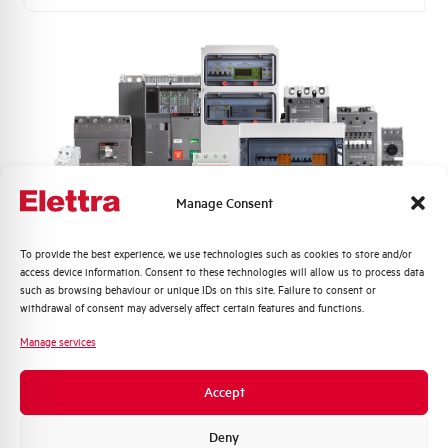
Manage Consent
Quali argomenti ti interessano di più?
To provide the best experience, we use technologies such as cookies to store and/or
access device information. Consent to these technologies will allow us to process data
Distribuzione di Energia
such as browsing behaviour or unique IDs on this site. Failure to consent or
Automazione Industriale
withdrawal of consent may adversely affect certain features and functions.
Fotovoltaico
Manage services
Sistema Quadri
Novità di prodotto
Accept
Promozioni e offerte
Formazione tecnica
Deny