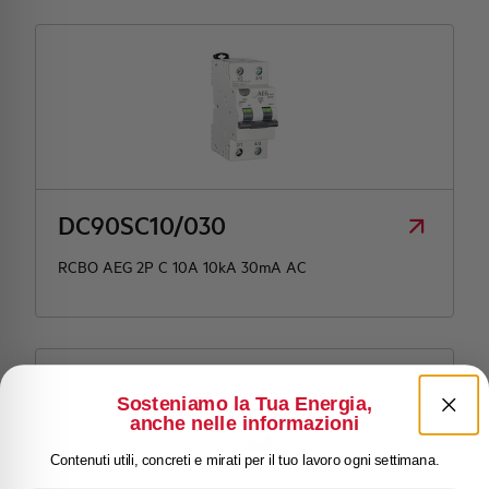
DC90SC10/030
RCBO AEG 2P C 10A 10kA 30mA AC
Sosteniamo la Tua Energia,
anche nelle informazioni
Contenuti utili, concreti e mirati per il tuo lavoro ogni settimana.