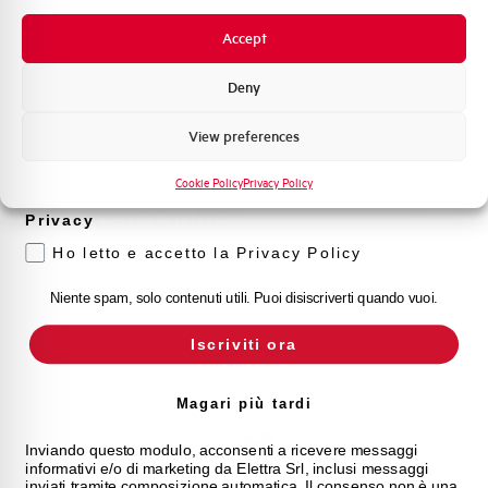
Novità di prodotto
Accept
Promozioni e offerte
Formazione tecnica
Deny
Marketing
View preferences
Voglio ricevere aggiornamenti, novità di
prodotto e offerte da Elettra AEG
Cookie Policy
Privacy Policy
HDC90EC10/030
Privacy
Ho letto e accetto la Privacy Policy
RCBO AEG 2P C 10A 4,5kA 30mA A
Niente spam, solo contenuti utili. Puoi disiscriverti quando vuoi.
Iscriviti ora
Magari più tardi
Inviando questo modulo, acconsenti a ricevere messaggi
informativi e/o di marketing da Elettra Srl, inclusi messaggi
inviati tramite composizione automatica. Il consenso non è una