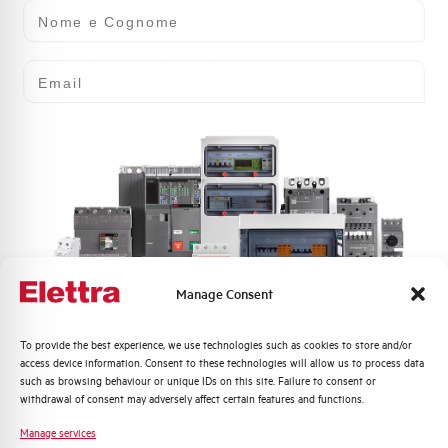
Nome e Cognome
DPC100AIC10030
Email
RCBO AEG 2P C 10A 10kA 30mA Ai
Manage Consent
Quali argomenti ti interessano di più?
To provide the best experience, we use technologies such as cookies to store and/or
DC90EC10/300
access device information. Consent to these technologies will allow us to process data
Distribuzione di Energia
such as browsing behaviour or unique IDs on this site. Failure to consent or
RCBO AEG 2P C 10A 4,5kA 300mA AC
Automazione Industriale
withdrawal of consent may adversely affect certain features and functions.
Fotovoltaico
Manage services
Sistema Quadri