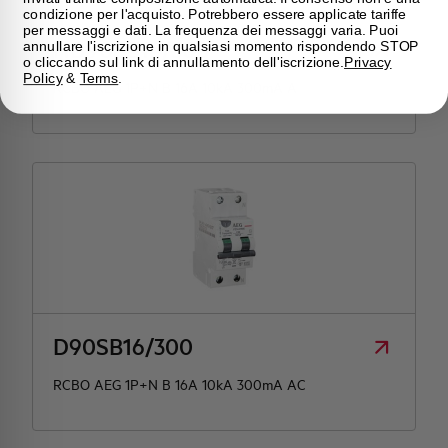
condizione per l'acquisto. Potrebbero essere applicate tariffe
per messaggi e dati. La frequenza dei messaggi varia. Puoi
HD90SB16/300
annullare l'iscrizione in qualsiasi momento rispondendo STOP
o cliccando sul link di annullamento dell'iscrizione.
Privacy
Policy
&
Terms
.
RCBO AEG 1P+N B 16A 10kA 300mA A
D90SB16/300
RCBO AEG 1P+N B 16A 10kA 300mA AC