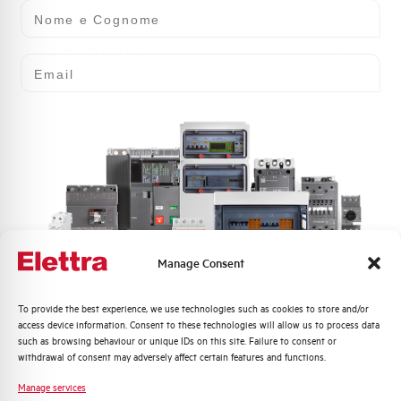
Nome e Cognome
D90B13/030
Email
RCBO AEG 1P+N B 13A 6kA 30mA AC
Manage Consent
Quali argomenti ti interessano di più?
HD90SB16/010
To provide the best experience, we use technologies such as cookies to store and/or
access device information. Consent to these technologies will allow us to process data
Distribuzione di Energia
such as browsing behaviour or unique IDs on this site. Failure to consent or
RCBO AEG 1P+N B 16A 10kA 10mA A
Automazione Industriale
withdrawal of consent may adversely affect certain features and functions.
Fotovoltaico
Manage services
Sistema Quadri