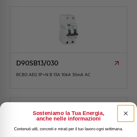
D90SB13/030
RCBO AEG 1P+N B 13A 10kA 30mA AC
Sosteniamo la Tua Energia,
anche nelle informazioni
Contenuti utili, concreti e mirati per il tuo lavoro ogni settimana.