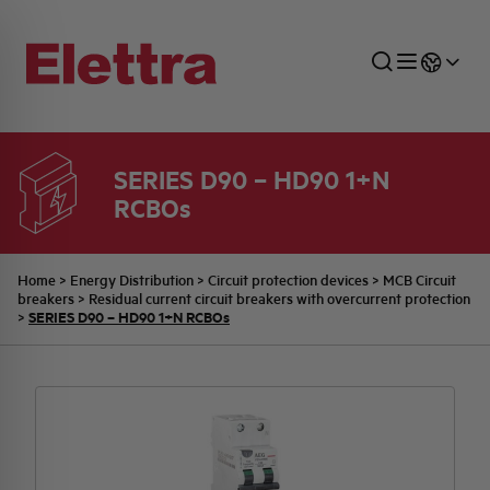
SERIES D90 – HD90 1+N
RCBOs
SECTORS
ENERGY DISTRIBUTION
COMMERCIAL NETWORK
QUOTATION PROCESS
COMPANY
ALL THE NEWS
JOB CAREERS
INDUSTRIAL SECTOR
INDUSTRIAL AUTOMATION
TECHNICAL OFFICE
SWITCHBOARD JOBS
BELLINI FAMILY
LATEST NEWS
PARTNER
Home
>
Energy Distribution
>
Circuit protection devices
>
MCB Circuit
breakers
>
Residual current circuit breakers with overcurrent protection
SERIES D90 – HD90 1+N RCBOs
>
DOMESTIC SECTOR
SYSTEM ENCLOSURES
QUALITY
ELETTRA HISTORY
INTERNAL PRESS RELEASES
PHOTOVOLTAIC
AEG HISTORY
PRODUCTS
ELEMENTO EN
BRAND IDENTITY
EVENTS