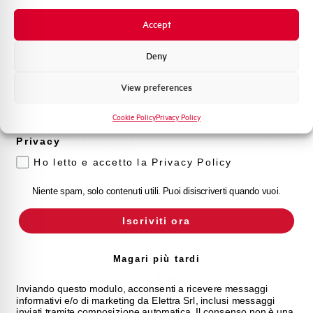
Novità di prodotto
Accept
Promozioni e offerte
Formazione tecnica
Deny
Marketing
View preferences
Voglio ricevere aggiornamenti, novità di
prodotto e offerte da Elettra AEG
Cookie Policy
Privacy Policy
D90SB16/010
Privacy
Ho letto e accetto la Privacy Policy
RCBO AEG 1P+N B 16A 10kA 10mA AC
Niente spam, solo contenuti utili. Puoi disiscriverti quando vuoi.
Iscriviti ora
Magari più tardi
Inviando questo modulo, acconsenti a ricevere messaggi
informativi e/o di marketing da Elettra Srl, inclusi messaggi
inviati tramite composizione automatica. Il consenso non è una