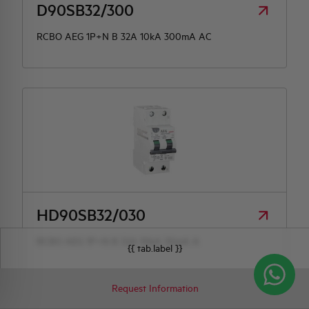
D90SB32/300
RCBO AEG 1P+N B 32A 10kA 300mA AC
HD90SB32/030
RCBO AEG 1P+N B 32A 10kA 30mA A
{{ tab.label }}
Request Information