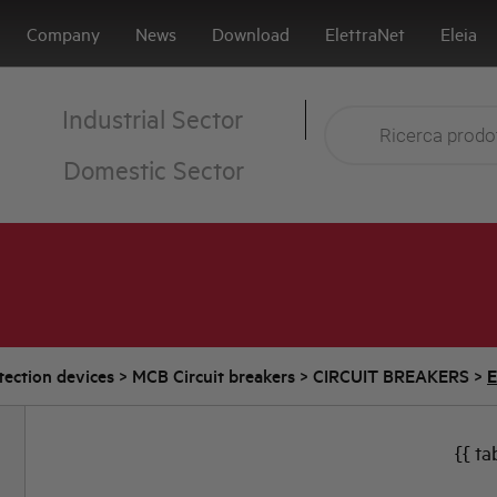
Company
News
Download
ElettraNet
Eleia
Industrial Sector
Domestic Sector
tection devices
>
MCB Circuit breakers
>
CIRCUIT BREAKERS
>
E
{{ ta