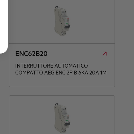
ENC62B20
INTERRUTTORE AUTOMATICO
COMPATTO AEG ENC 2P B 6KA 20A 1M