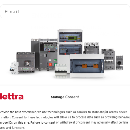
Email
ENC611C13
INTERRUTTORE AUTOMATICO
COMPATTO AEG ENC 1P+1P C 6KA 13A
1M
Quali argomenti ti interessano di più?
Manage Consent
Distribuzione di Energia
rovide the best experience, we use technologies such as cookies to store and/or access device
Automazione Industriale
ENC611C20
ormation. Consent to these technologies will allow us to process data such as browsing behavio
Fotovoltaico
nique IDs on this site. Failure to consent or withdrawal of consent may adversely affect certain
INTERRUTTORE AUTOMATICO
ures and functions.
Sistema Quadri