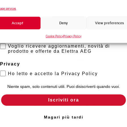
COMPATTO AEG ENC 1P+1P C 6KA 16A
Novità di prodotto
age services
1M
Promozioni e offerte
Accept
Deny
View preferences
Formazione tecnica
Cookie Policy
Privacy Policy
Marketing
Voglio ricevere aggiornamenti, novità di
prodotto e offerte da Elettra AEG
Privacy
Ho letto e accetto la Privacy Policy
ENC62B10
Niente spam, solo contenuti utili. Puoi disiscriverti quando vuoi.
INTERRUTTORE AUTOMATICO
Iscriviti ora
COMPATTO AEG ENC 2P B 6KA 10A 1M
Magari più tardi