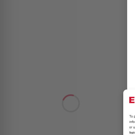
To p
inf
or u
feat