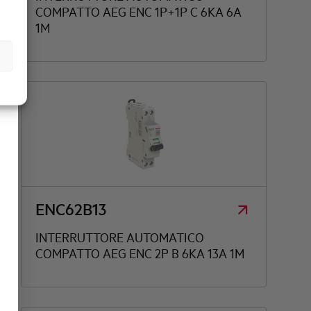
COMPATTO AEG ENC 1P+1P C 6KA 6A
1M
ENC62B13
INTERRUTTORE AUTOMATICO
COMPATTO AEG ENC 2P B 6KA 13A 1M