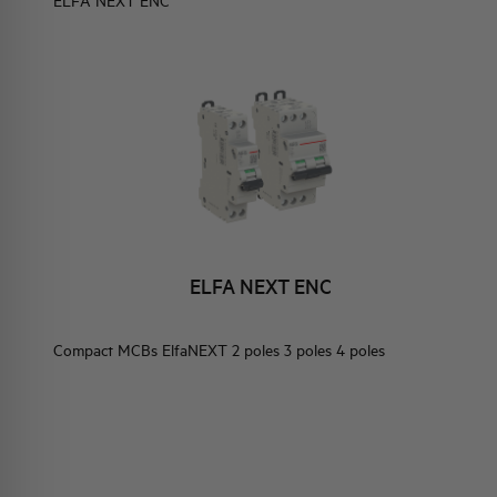
ELFA NEXT ENC
ELEMENTO EN
BRAND IDENTITY
EVENTS
HQ & TEAM
 EX41NR, EX61NR
ACTIVITIES AND MARKETS
 ENC
SOCIAL COMMITMENT
ELFA NEXT ENC
EN40, EN60, EN100
Compact MCBs ElfaNEXT 2 poles 3 poles 4 poles
 EN250