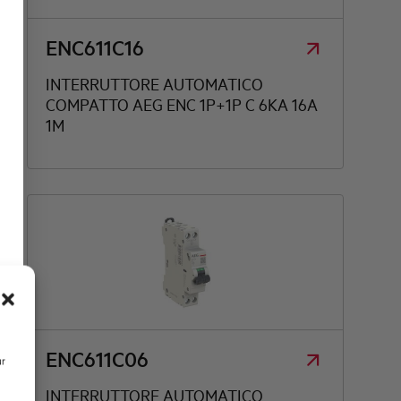
ENC611C16
INTERRUTTORE AUTOMATICO
COMPATTO AEG ENC 1P+1P C 6KA 16A
1M
ENC611C06
ur
INTERRUTTORE AUTOMATICO