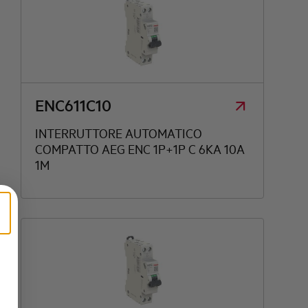
ENC611C10
INTERRUTTORE AUTOMATICO
COMPATTO AEG ENC 1P+1P C 6KA 10A
1M