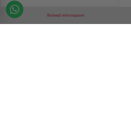
Richiedi informazioni
Contattaci per
maggiori
informazioni
SIAMO QUI PER AIUTARTI CON
QUALSIASI RICHIESTA
Se hai domande sui nostri prodotti o
desideri maggiori informazioni sui nostri