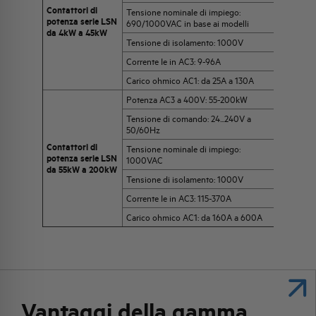
Contattori di
Tensione nominale di impiego:
potenza serie LSN
690/1000VAC in base ai modelli
da 4kW a 45kW
Tensione di isolamento: 1000V
Corrente Ie in AC3: 9-96A
Carico ohmico AC1: da 25A a 130A
Potenza AC3 a 400V: 55-200kW
Tensione di comando: 24...240V a
50/60Hz
Contattori di
Tensione nominale di impiego:
potenza serie LSN
1000VAC
da 55kW a 200kW
Tensione di isolamento: 1000V
Corrente Ie in AC3: 115-370A
Carico ohmico AC1: da 160A a 600A
Vantaggi della gamma