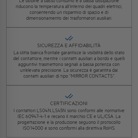
Le bobine a basso consumo e a bassa dissipazione
riducono la temperatura all’interno dei quadri elettrici,
consentendo un risparmio di spazio e di
dimensionamento dei trasformatori ausiliari.
SICUREZZA E AFFIDABILITÀ
La slitta bianca frontale garantisce la visibilità dello stato
del contattore, mentre i contatti ausiliari a bordo e quelli
aggiuntivi trasmettono segnali a bassa potenza con
un’elevata precisione. La sicurezza è garantita dai
contatti ausiliari di tipo “MIRROR CONTACTS”.
CERTIFICAZIONI
I contattori LS04N..LS45N sono conformi alle normative
IEC 60947-4-1 e recano il marchio CE e UL/CSA. La
progettazione e la produzione seguono il protocollo
ISO14000 e sono conformi alla direttiva RoHS.