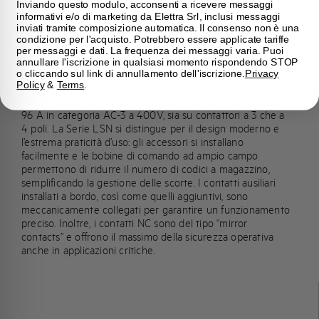
Inviando questo modulo, acconsenti a ricevere messaggi
informativi e/o di marketing da Elettra Srl, inclusi messaggi
Gamma
inviati tramite composizione automatica. Il consenso non è una
Contattori di potenza LSN
condizione per l'acquisto. Potrebbero essere applicate tariffe
per messaggi e dati. La frequenza dei messaggi varia. Puoi
La nuova linea di contattori di potenza LSN rappresenta
annullare l'iscrizione in qualsiasi momento rispondendo STOP
l’eccellenza in termini di affidabilità, flessibilità e
o cliccando sul link di annullamento dell'iscrizione.
Privacy
Policy
&
Terms
.
prestazioni. Progettata per l’avviamento di motori e il
comando di carichi, è ideale per applicazioni fino a 45 kW /
96 A in categoria AC-3 a 400V, sia su contattori a 3 che a
4 poli. La Serie LSN si distingue per il design moderno e
l’estrema praticità d’uso: gli accessori si installano
facilmente e le bobine di comando ad ampio campo
permettono di ridurre il numero di codici a magazzino,
semplificando la gestione delle scorte. I contatti ausiliari
installati a bordo, così come quelli aggiuntivi, sono
meccanicamente collegati per garantire un funzionamento
preciso. Inoltre, i contatti NC sono del tipo “mirror
contacts” e offrono il massimo della sicurezza operativa
anche in applicazioni critiche.