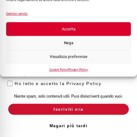
Fotovoltaico
Sistema Quadri
Gestisci servizi
Novità di prodotto
Promozioni e offerte
Accetta
Formazione tecnica
Nega
Marketing
Visualizza preferenze
Voglio ricevere aggiornamenti, novità di
prodotto e offerte da Elettra AEG
Cookie Policy
Privacy Policy
Privacy
Ho letto e accetto la Privacy Policy
Niente spam, solo contenuti utili. Puoi disiscriverti quando vuoi.
Iscriviti ora
Magari più tardi