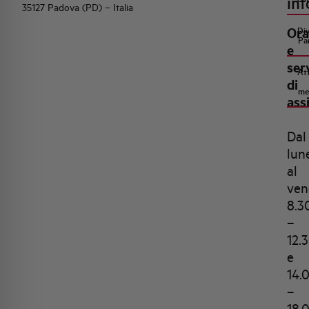
inf
35127 Padova (PD) – Italia
Ora
Di
Pa
e
ser
Att
di
me
ass
Dal
lun
al
ven
8.3
–
12.
e
14.
–
18.