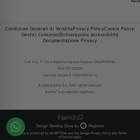
Condizioni Generali di Vendita
Privacy Policy
Cookie Policy
Gestici Consenso
Dichiarazione accessibilità
Documentazione Privacy
Cod. Fisc., P. IVA e Registro Imprese Padova: 00629080284
REA PD 128200
Capitale Sociale € 1.000.000,00 i.v.
© 2026 Elettra S.r.l. Tutti i diritti riservati.
®
Elettra
è un marchio registrato.
Design. Develop. Done. by
Megiston
This site is protected by reCAPTCHA and the Google
Privacy Policy
and
Terms
of Service
apply.