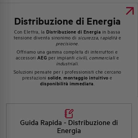
HQ & TEAM
Distribuzione di Energia
Con Elettra, la
Distribuzione di Energia
in bassa
ATTIVITÀ E MERCATI
tensione diventa sinonimo di
sicurezza
, r
apidità
e
precisione
.
Offriamo una gamma completa di interruttori e
IMPEGNO SOCIALE
accessori
AEG
per impianti
civili
,
commerciali
e
industriali
.
Soluzioni pensate per i professionisti che cercano
prestazioni
solide
,
montaggio intuitivo
e
disponibilità immediata
.
Guida Rapida - Distribuzione di
Energia