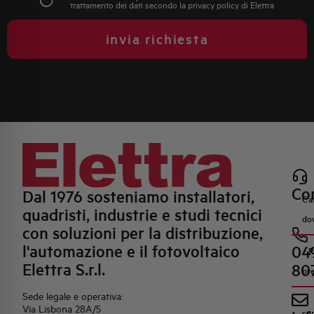
trattamento dei dati secondo la
privacy policy
di Elettra
invia richiesta
Con
Dal 1976 sosteniamo installatori,
Ca
quadristi, industrie e studi tecnici
do
con soluzioni per la distribuzione,
l'automazione e il fotovoltaico
04
R
Elettra S.r.l.
80
pr
Sede legale e operativa:
Via Lisbona 28A/5
co