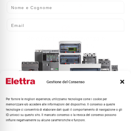
Nome e Cognome
DOWNLOAD
Email
Relè Controllo Sequenza e
Mancanza Fase E1PF
Estratto Guida Rapida
DOWNLOAD
Gestione del Consenso
Relè di Scambio Precedenza
Per fornire le migliori esperienze, utilizziamo tecnologie come i cookie per
Quali argomenti ti interessano di più?
memorizzare e/o accedere alle informazioni del dispositivo. Il consenso a queste
tecnologie ci consentirà di elaborare dati quali il comportamento di navigazione o gli
Distribuzione di Energia
Estratto Guida Rapida
ID univoci su questo sito. Il mancato consenso o la revoca del consenso possono
Automazione Industriale
DOWNLOAD
influire negativamente su alcune caratteristiche e funzioni.
Fotovoltaico