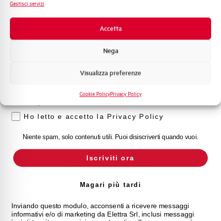
Sistema Quadri
Gestisci servizi
Novità di prodotto
Promozioni e offerte
Accetta
Sistema di Misura e Telecontrollo
Formazione tecnica
ELEMENTO
Nega
Marketing
Visualizza preferenze
Voglio ricevere aggiornamenti, novità di
DOWNLOAD
Depliant Commerciale
prodotto e offerte da Elettra AEG
Cookie Policy
Privacy Policy
DOWNLOAD
Manuale d'uso
Privacy
Ho letto e accetto la Privacy Policy
Niente spam, solo contenuti utili. Puoi disiscriverti quando vuoi.
Iscriviti ora
Fotovoltaico
Siamo al fianco di
installatori
,
progettisti
e
system
Magari più tardi
integrator
che realizzano impianti fotovoltaici
civili,
industriali
e
utility
scale
, offrendo soluzioni
Inviando questo modulo, acconsenti a ricevere messaggi
affidabili, conformi e pronte per il campo.
informativi e/o di marketing da Elettra Srl, inclusi messaggi