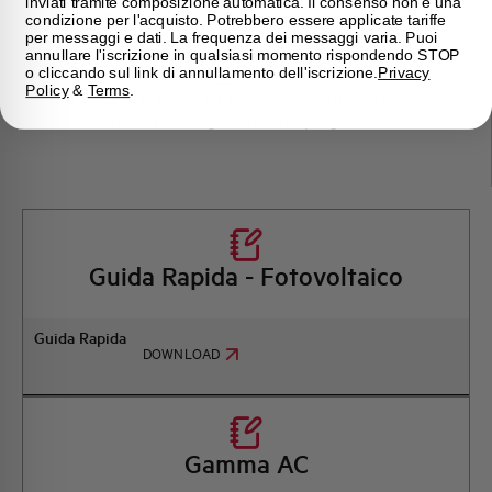
inviati tramite composizione automatica. Il consenso non è una
Mettiamo a disposizione una gamma completa di
condizione per l'acquisto. Potrebbero essere applicate tariffe
apparecchiature modulari
AEG
in DC e AC, quadri
per messaggi e dati. La frequenza dei messaggi varia. Puoi
annullare l'iscrizione in qualsiasi momento rispondendo STOP
pre-cablati
Elettra
progettati e costruiti
o cliccando sul link di annullamento dell'iscrizione.
Privacy
internamente secondo
CEI 0-21
e
CEI 0-16
, sistemi di
Policy
&
Terms
.
interfaccia, backup ed EPS, con supporto tecnico
dedicato in ogni fase del progetto.
Guida Rapida - Fotovoltaico
Guida Rapida
DOWNLOAD
Gamma AC