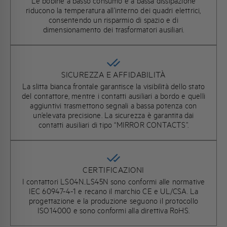
Le bobine a basso consumo e a bassa dissipazione
riducono la temperatura all’interno dei quadri elettrici,
consentendo un risparmio di spazio e di
dimensionamento dei trasformatori ausiliari.
SICUREZZA E AFFIDABILITÀ
La slitta bianca frontale garantisce la visibilità dello stato
del contattore, mentre i contatti ausiliari a bordo e quelli
aggiuntivi trasmettono segnali a bassa potenza con
un’elevata precisione. La sicurezza è garantita dai
contatti ausiliari di tipo “MIRROR CONTACTS”.
CERTIFICAZIONI
I contattori LS04N..LS45N sono conformi alle normative
IEC 60947-4-1 e recano il marchio CE e UL/CSA. La
progettazione e la produzione seguono il protocollo
ISO14000 e sono conformi alla direttiva RoHS.