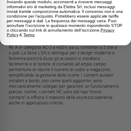
Inviando questo modulo, acconsenti a ricevere messaggi
informativi e/o di marketing da Elettra Srl, inclusi messaggi
Gamma
inviati tramite composizione automatica. Il consenso non è una
Contattori di potenza LSN
condizione per l'acquisto. Potrebbero essere applicate tariffe
per messaggi e dati. La frequenza dei messaggi varia. Puoi
La nuova linea di contattori di potenza LSN rappresenta
annullare l'iscrizione in qualsiasi momento rispondendo STOP
l’eccellenza in termini di affidabilità, flessibilità e
o cliccando sul link di annullamento dell'iscrizione.
Privacy
Policy
&
Terms
.
prestazioni. Progettata per l’avviamento di motori e il
comando di carichi, è ideale per applicazioni fino a 45 kW /
96 A in categoria AC-3 a 400V, sia su contattori a 3 che a
4 poli. La Serie LSN si distingue per il design moderno e
l’estrema praticità d’uso: gli accessori si installano
facilmente e le bobine di comando ad ampio campo
permettono di ridurre il numero di codici a magazzino,
semplificando la gestione delle scorte. I contatti ausiliari
installati a bordo, così come quelli aggiuntivi, sono
meccanicamente collegati per garantire un funzionamento
preciso. Inoltre, i contatti NC sono del tipo “mirror
contacts” e offrono il massimo della sicurezza operativa
anche in applicazioni critiche.