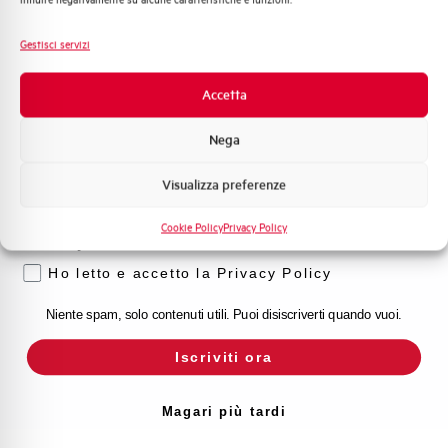
Fotovoltaico
Sistema Quadri
Gestisci servizi
Novità di prodotto
Promozioni e offerte
Accetta
Formazione tecnica
Nega
Marketing
Visualizza preferenze
Voglio ricevere aggiornamenti, novità di
prodotto e offerte da Elettra AEG
Cookie Policy
Privacy Policy
Privacy
Ho letto e accetto la Privacy Policy
Niente spam, solo contenuti utili. Puoi disiscriverti quando vuoi.
Iscriviti ora
Magari più tardi