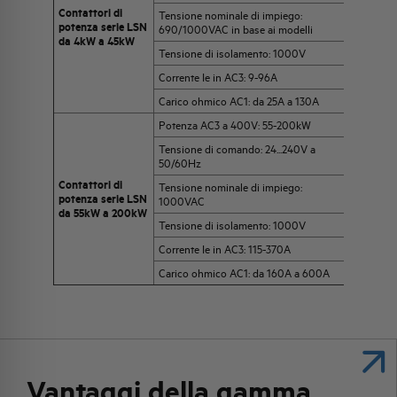
Contattori di
Tensione nominale di impiego:
potenza serie LSN
690/1000VAC in base ai modelli
da 4kW a 45kW
Tensione di isolamento: 1000V
Corrente Ie in AC3: 9-96A
Carico ohmico AC1: da 25A a 130A
Potenza AC3 a 400V: 55-200kW
Tensione di comando: 24...240V a
50/60Hz
Contattori di
Tensione nominale di impiego:
potenza serie LSN
1000VAC
da 55kW a 200kW
Tensione di isolamento: 1000V
Corrente Ie in AC3: 115-370A
Carico ohmico AC1: da 160A a 600A
Vantaggi della gamma