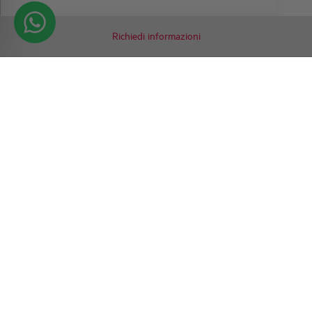
Richiedi informazioni
Contattaci per
maggiori
informazioni
SIAMO QUI PER AIUTARTI CON
QUALSIASI RICHIESTA
Se hai domande sui nostri prodotti o
desideri maggiori informazioni sui nostri