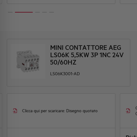
MINI CONTATTORE AEG
LS06K 5,5KW 3P 1NC 24V
50/60HZ
LS06K3001-AD
Clicca 
Clicca qui per scaricare: Disegno quotato
(Dichia