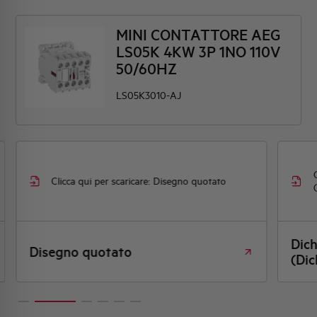
MINI CONTATTORE AEG
LS05K 4KW 3P 1NO 110V
50/60HZ
LS05K3010-AJ
Clicca qui per scaricare: Disegno quotato
Dic
Disegno quotato
(Dic