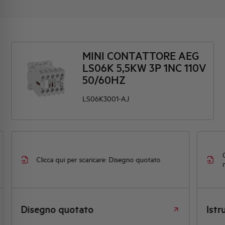
MINI CONTATTORE AEG
LS06K 5,5KW 3P 1NC 110V
50/60HZ
LS06K3001-AJ
Clicca q
Clicca qui per scaricare: Disegno quotato
montag
Disegno quotato
Istruzion