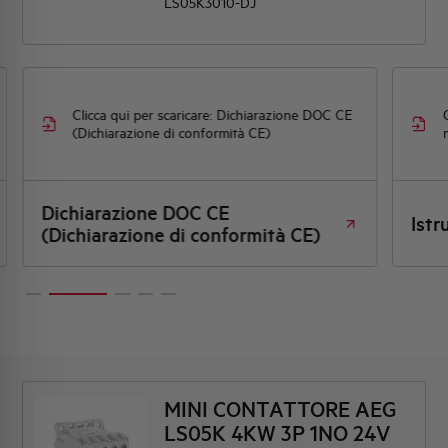
LS05K3010-DJ
Clicca qui per scaricare: Dichiarazione DOC CE
(Dichiarazione di conformità CE)
Dichiarazione DOC CE
Istr
(Dichiarazione di conformità CE)
MINI CONTATTORE AEG
LS05K 4KW 3P 1NO 24V