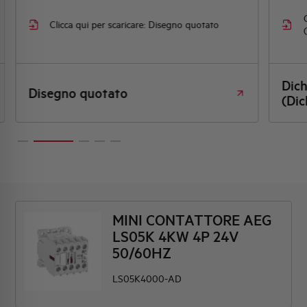
Clicca qui per scaricare: Disegno quotato
Dic
Disegno quotato
(Dic
MINI CONTATTORE AEG
LS05K 4KW 4P 24V
50/60HZ
LS05K4000-AD