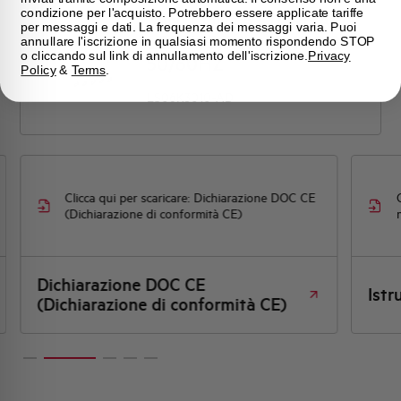
condizione per l'acquisto. Potrebbero essere applicate tariffe
MINI CONTATTORE AEG
per messaggi e dati. La frequenza dei messaggi varia. Puoi
LS06K 5,5KW 3P 1NO 24V
annullare l'iscrizione in qualsiasi momento rispondendo STOP
o cliccando sul link di annullamento dell'iscrizione.
Privacy
50/60HZ
Policy
&
Terms
.
LS06K3010-AD
chiarazione DOC CE
Clicca qui per scaricare: Istruzioni per il
 CE)
montaggio
Istruzioni per il montaggio
rmità CE)