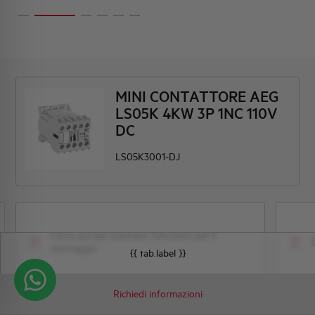
MINI CONTATTORE AEG
LS05K 4KW 3P 1NC 110V
DC
LS05K3001-DJ
Clicca qui per scaricare: Istruzioni per il
montaggio
{{ tab.label }}
Richiedi informazioni
Istruzioni per il montaggio
Dis