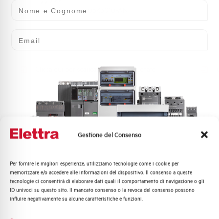
Nome e Cognome
LS06K3010-AN
Email
Clicca qui per scaricare: Altri
Altri
Gestione del Consenso
Per fornire le migliori esperienze, utilizziamo tecnologie come i cookie per
Quali argomenti ti interessano di più?
memorizzare e/o accedere alle informazioni del dispositivo. Il consenso a queste
tecnologie ci consentirà di elaborare dati quali il comportamento di navigazione o gli
Distribuzione di Energia
ID univoci su questo sito. Il mancato consenso o la revoca del consenso possono
Automazione Industriale
influire negativamente su alcune caratteristiche e funzioni.
MINI CONTATTORE AEG
Fotovoltaico
Sistema Quadri