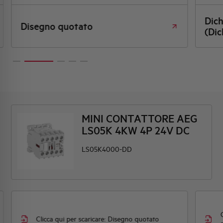
Dic
Disegno quotato
(Dic
MINI CONTATTORE AEG
LS05K 4KW 4P 24V DC
LS05K4000-DD
Clicca qui per scaricare: Disegno quotato