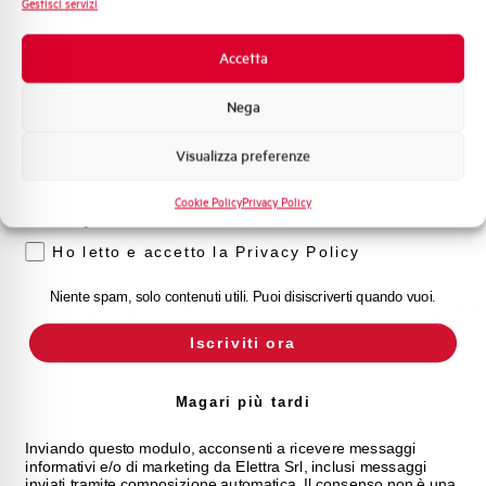
LS06K 5,5KW 3P 1NO 110V
Gestisci servizi
50/60HZ
Novità di prodotto
Promozioni e offerte
Accetta
LS06K3010-AJ
Formazione tecnica
Nega
Marketing
Visualizza preferenze
Voglio ricevere aggiornamenti, novità di
prodotto e offerte da Elettra AEG
segno quotato
Clicca qui per scaricare: Dichiarazione R
Cookie Policy
Privacy Policy
Privacy
Ho letto e accetto la Privacy Policy
Niente spam, solo contenuti utili. Puoi disiscriverti quando vuoi.
Dichiarazione RoHS
Iscriviti ora
Magari più tardi
Inviando questo modulo, acconsenti a ricevere messaggi
informativi e/o di marketing da Elettra Srl, inclusi messaggi
inviati tramite composizione automatica. Il consenso non è una