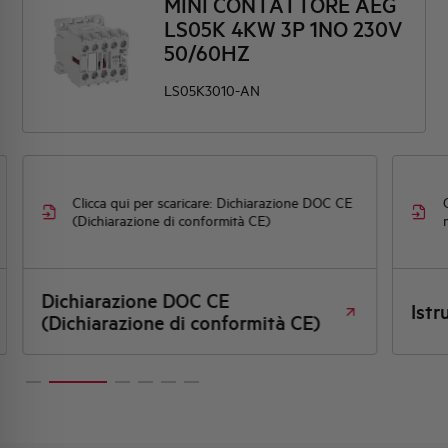
MINI CONTATTORE AEG
LS05K 4KW 3P 1NO 230V
50/60HZ
LS05K3010-AN
Clicca qui per scaricare: Dichiarazione DOC CE
(Dichiarazione di conformità CE)
Dichiarazione DOC CE
Istr
(Dichiarazione di conformità CE)