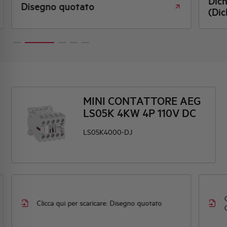
Dichiara
Disegno quotato
(Dichiar
MINI CONTATTORE AEG
LS05K 4KW 4P 110V DC
LS05K4000-DJ
Clicca qui per scaricare: Disegno quotato