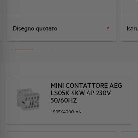
Disegno quotato
Istr
MINI CONTATTORE AEG
LS05K 4KW 4P 230V
50/60HZ
LS05K4000-AN