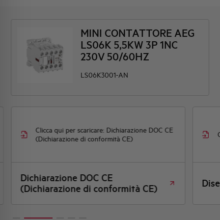
MINI CONTATTORE AEG
LS06K 5,5KW 3P 1NC
230V 50/60HZ
LS06K3001-AN
Clicca qui per scaricare: Dichiarazione DOC CE
Clicca 
(Dichiarazione di conformità CE)
Dichiarazione DOC CE
Disegno 
(Dichiarazione di conformità CE)