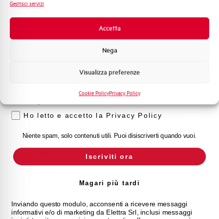
Sistema Quadri
Gestisci servizi
Novità di prodotto
Promozioni e offerte
Accetta
Formazione tecnica
Nega
Marketing
Visualizza preferenze
Voglio ricevere aggiornamenti, novità di
prodotto e offerte da Elettra AEG
Cookie Policy
Privacy Policy
Privacy
Range di corrente
da 0,12A a 850A (in base al modello)
Ho letto e accetto la Privacy Policy
Tensione nominale
690VAC / 1000VAC (in base ai
Niente spam, solo contenuti utili. Puoi disiscriverti quando vuoi.
di impiego
modelli)
Protezione termica da sovraccarico e
Applicazione
Iscriviti ora
mancanza di fase
Tipologie
Per minicontattori, per contattori e per
disponibili
avviamento pesante
Magari più tardi
Inviando questo modulo, acconsenti a ricevere messaggi
informativi e/o di marketing da Elettra Srl, inclusi messaggi