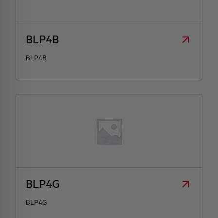
HQ & TEAM
BLP4B
ATTIVITÀ E MERCATI
BLP4B
IMPEGNO SOCIALE
BLP4G
BLP4G