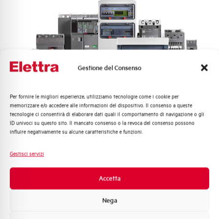
Gestione del Consenso
Per fornire le migliori esperienze, utilizziamo tecnologie come i cookie per
Quali argomenti ti interessano di più?
memorizzare e/o accedere alle informazioni del dispositivo. Il consenso a queste
tecnologie ci consentirà di elaborare dati quali il comportamento di navigazione o gli
Distribuzione di Energia
ID univoci su questo sito. Il mancato consenso o la revoca del consenso possono
Automazione Industriale
influire negativamente su alcune caratteristiche e funzioni.
Fotovoltaico
Sistema Quadri
Gestisci servizi
Novità di prodotto
Promozioni e offerte
Accetta
Formazione tecnica
Nega
Marketing