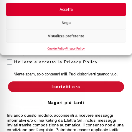
Novità di prodotto
Il rapporto con
AEG
, consolidato nel tempo, ha rappresentato
Promozioni e offerte
Accetta
una
leva fondamentale per la nostra crescita,
permettendoci di
Formazione tecnica
ampliare competenze, consolidare la nostra presenza sul
Nega
mercato e offrire soluzioni sempre più avanzate per i settori
Marketing
industriale e residenziale.
Visualizza preferenze
Voglio ricevere aggiornamenti, novità di
Partner per l’Italia dei prodotti AEG da
50 anni
, continuiamo a
prodotto e offerte da Elettra AEG
garantire ai nostri Clienti soluzioni affidabili,
supporto tecnico
Cookie Policy
Privacy Policy
specializzato
e un
servizio
rapido ed efficiente,
costruendo
Privacy
giorno dopo giorno un rapporto di fiducia e crescita reciproca.
Ho letto e accetto la Privacy Policy
Niente spam, solo contenuti utili. Puoi disiscriverti quando vuoi.
Iscriviti ora
Magari più tardi
Inviando questo modulo, acconsenti a ricevere messaggi
informativi e/o di marketing da Elettra Srl, inclusi messaggi
inviati tramite composizione automatica. Il consenso non è una
condizione per l'acquisto. Potrebbero essere applicate tariffe