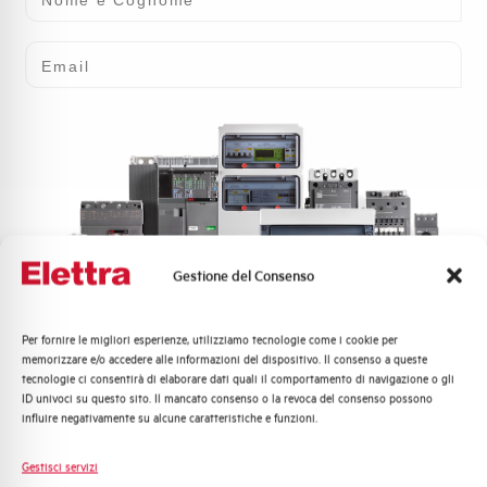
Email
ELETTRA
Tradizione e Innovazione da
Gestione del Consenso
oltre 50 anni
Per fornire le migliori esperienze, utilizziamo tecnologie come i cookie per
Quali argomenti ti interessano di più?
memorizzare e/o accedere alle informazioni del dispositivo. Il consenso a queste
tecnologie ci consentirà di elaborare dati quali il comportamento di navigazione o gli
Distribuzione di Energia
Da oltre 50 anni
,
Elettra
è sinonimo di qualità e innovazione
ID univoci su questo sito. Il mancato consenso o la revoca del consenso possono
Automazione Industriale
nel settore delle
apparecchiature elettriche a bassa
influire negativamente su alcune caratteristiche e funzioni.
tensione
. Punto di riferimento nel mercato della distribuzione
Fotovoltaico
elettrica, uniamo l’affidabilità delle soluzioni
AEG
all’eccellenza
Sistema Quadri
Gestisci servizi
del servizio firmato Elettra.