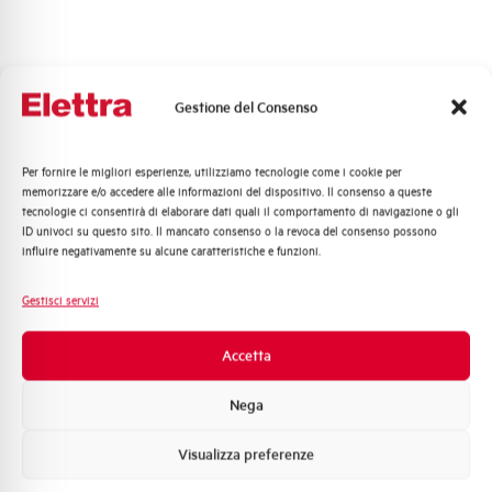
Gestione del Consenso
Per fornire le migliori esperienze, utilizziamo tecnologie come i cookie per
Quali argomenti ti interessano di più?
memorizzare e/o accedere alle informazioni del dispositivo. Il consenso a queste
tecnologie ci consentirà di elaborare dati quali il comportamento di navigazione o gli
Distribuzione di Energia
ID univoci su questo sito. Il mancato consenso o la revoca del consenso possono
Automazione Industriale
influire negativamente su alcune caratteristiche e funzioni.
Fotovoltaico
Sistema Quadri
Gestisci servizi
Novità di prodotto
Promozioni e offerte
Accetta
Formazione tecnica
Nega
Marketing
Visualizza preferenze
Voglio ricevere aggiornamenti, novità di
prodotto e offerte da Elettra AEG