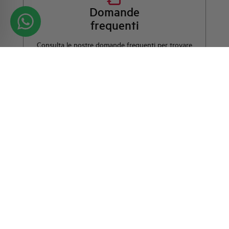
Domande
frequenti
Consulta le nostre domande frequenti per trovare
risposte immediate su prodotti, servizi e procedure. Ti
offriamo il supporto che stavi cercando.
FAQ
Contattaci per