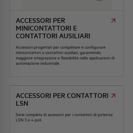
HQ & TEAM
ACCESSORI PER
MINICONTATTORI E
ATTIVITÀ E MERCATI
CONTATTORI AUSILIARI
Accessori progettati per completare e configurare
IMPEGNO SOCIALE
minicontattori e contattori ausiliari, garantendo
maggiore integrazione e flessibilità nelle applicazioni di
automazione industriale.
ACCESSORI PER CONTATTORI
LSN
Serie completa di accessori per i contattori di potenza
LSN 3 e 4 poli