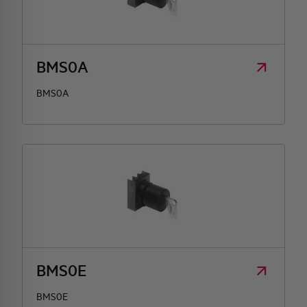
HQ & TEAM
BMS0A
ATTIVITÀ E MERCATI
BMS0A
IMPEGNO SOCIALE
BMS0E
BMS0E