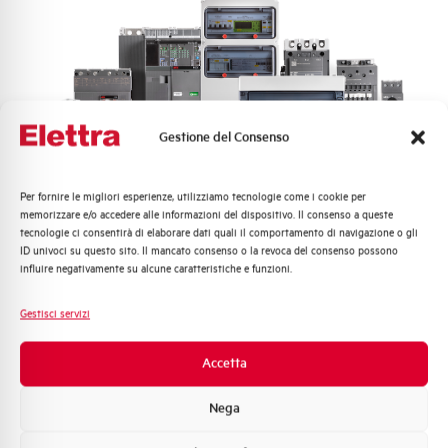
Gestione del Consenso
Per fornire le migliori esperienze, utilizziamo tecnologie come i cookie per
Quali argomenti ti interessano di più?
memorizzare e/o accedere alle informazioni del dispositivo. Il consenso a queste
BMSIC
tecnologie ci consentirà di elaborare dati quali il comportamento di navigazione o gli
Distribuzione di Energia
ID univoci su questo sito. Il mancato consenso o la revoca del consenso possono
Automazione Industriale
BMSIC
influire negativamente su alcune caratteristiche e funzioni.
Fotovoltaico
Sistema Quadri
Gestisci servizi
Novità di prodotto
Promozioni e offerte
Accetta
Formazione tecnica
Nega
Marketing