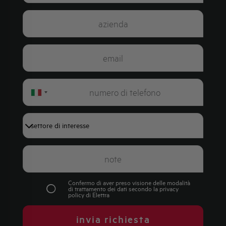
Italy
+39
Confermo di aver preso visione delle modalità
di trattamento dei dati secondo la
privacy
policy
di Elettra
invia richiesta