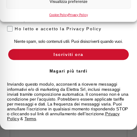
Visualizza preferenze
Voglio ricevere aggiornamenti, novità di
prodotto e offerte da Elettra AEG
Cookie Policy
Privacy Policy
Privacy
BMSIC01
Ho letto e accetto la Privacy Policy
BMSIC01
Niente spam, solo contenuti utili. Puoi disiscriverti quando vuoi.
Iscriviti ora
Magari più tardi
Inviando questo modulo, acconsenti a ricevere messaggi
informativi e/o di marketing da Elettra Srl, inclusi messaggi
inviati tramite composizione automatica. Il consenso non è una
condizione per l'acquisto. Potrebbero essere applicate tariffe
per messaggi e dati. La frequenza dei messaggi varia. Puoi
annullare l'iscrizione in qualsiasi momento rispondendo STOP
BMSIC37
o cliccando sul link di annullamento dell'iscrizione.
Privacy
Policy
&
Terms
.
BMSIC37