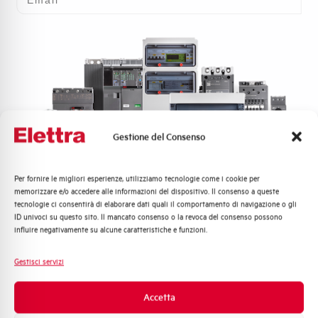
Gestione del Consenso
Per fornire le migliori esperienze, utilizziamo tecnologie come i cookie per
Quali argomenti ti interessano di più?
Gamma
memorizzare e/o accedere alle informazioni del dispositivo. Il consenso a queste
Temporizzatori e relè di
tecnologie ci consentirà di elaborare dati quali il comportamento di navigazione o gli
Distribuzione di Energia
ID univoci su questo sito. Il mancato consenso o la revoca del consenso possono
Automazione Industriale
controllo
influire negativamente su alcune caratteristiche e funzioni.
Fotovoltaico
Elettra propone una gamma completa di
temporizzatori
,
Sistema Quadri
Gestisci servizi
progettati per adattarsi alle diverse esigenze applicative
Novità di prodotto
nei circuiti elettrici. Dalle soluzioni dedicate all’avviamento
Promozioni e offerte
motore, come il
temporizzatore stella-triangolo
, ai
Accetta
modelli per
ritardo all’eccitazione o diseccitazione
, fino
Formazione tecnica