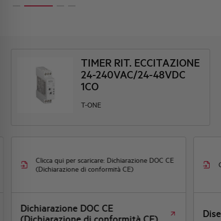
TIMER RIT. ECCITAZIONE
24-240VAC/24-48VDC
1CO
T-ONE
Clicca qui per scaricare: Dichiarazione DOC CE
(Dichiarazione di conformità CE)
Dichiarazione DOC CE
Dis
(Dichiarazione di conformità CE)