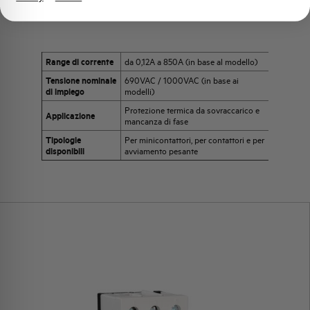
Range di corrente
da 0,12A a 850A (in base al modello)
Tensione nominale
690VAC / 1000VAC (in base ai
di impiego
modelli)
Protezione termica da sovraccarico e
Applicazione
mancanza di fase
Tipologie
Per minicontattori, per contattori e per
disponibili
avviamento pesante