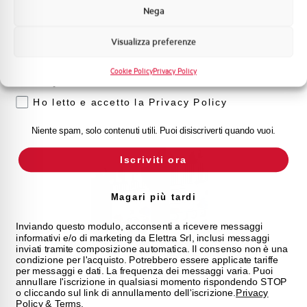
ai
multifunzione
e alla
serie compatta T
, ogni
Nega
dispositivo garantisce massima versatilità, semplicità di
Marketing
regolazione e affidabilità operativa.
Visualizza preferenze
Voglio ricevere aggiornamenti, novità di
prodotto e offerte da Elettra AEG
Cookie Policy
Privacy Policy
Privacy
Ho letto e accetto la Privacy Policy
Niente spam, solo contenuti utili. Puoi disiscriverti quando vuoi.
Iscriviti ora
Magari più tardi
Inviando questo modulo, acconsenti a ricevere messaggi
informativi e/o di marketing da Elettra Srl, inclusi messaggi
inviati tramite composizione automatica. Il consenso non è una
condizione per l'acquisto. Potrebbero essere applicate tariffe
per messaggi e dati. La frequenza dei messaggi varia. Puoi
annullare l'iscrizione in qualsiasi momento rispondendo STOP
o cliccando sul link di annullamento dell'iscrizione.
Privacy
Policy
&
Terms
.