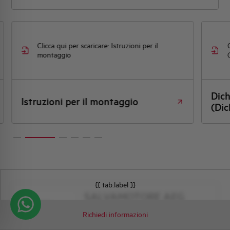
Clicca qui per scaricare: Istruzioni per il
montaggio
Dic
Istruzioni per il montaggio
(Dic
{{ tab.label }}
SALVAMOTORE AEG
Mbs63NH 62-73A
Richiedi informazioni
MBS63NH-730