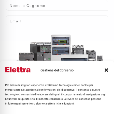
Nome e Cognome
Email
Gamma
Salvamotori
I
salvamotori
sono dispositivi per la protezione dei motori
Gestione del Consenso
elettrici contro
sovraccarichi
,
cortocircuiti
e
surriscaldamenti
. Installati a monte del motore,
interrompono automaticamente l’alimentazione in
Per fornire le migliori esperienze, utilizziamo tecnologie come i cookie per
Quali argomenti ti interessano di più?
presenza di anomalie operative, salvaguardando l’integrità
memorizzare e/o accedere alle informazioni del dispositivo. Il consenso a queste
del motore e la sicurezza dell’impianto.
Elettra propone
tecnologie ci consentirà di elaborare dati quali il comportamento di navigazione o gli
Distribuzione di Energia
una gamma completa di salvamotori modulari e
ID univoci su questo sito. Il mancato consenso o la revoca del consenso possono
Automazione Industriale
versatili.
Tra questi, le serie
MBS25N, MBS32N e
influire negativamente su alcune caratteristiche e funzioni.
Fotovoltaico
MBS63N
offrono soluzioni efficaci per proteggere motori
di diversa potenza, garantendo alta flessibilità.
Sistema Quadri