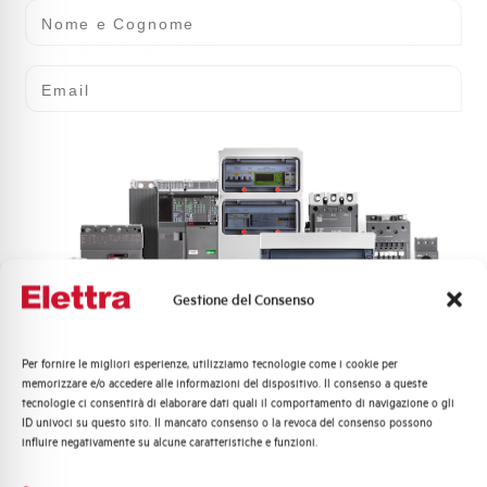
Nome e Cognome
MBS32NG-250
Email
SALVAMOTORE AEG Mbs32NG 20-25A
Gestione del Consenso
Per fornire le migliori esperienze, utilizziamo tecnologie come i cookie per
MBS32NG-320
Quali argomenti ti interessano di più?
memorizzare e/o accedere alle informazioni del dispositivo. Il consenso a queste
tecnologie ci consentirà di elaborare dati quali il comportamento di navigazione o gli
Distribuzione di Energia
SALVAMOTORE AEG Mbs32NG 25-32A
ID univoci su questo sito. Il mancato consenso o la revoca del consenso possono
Automazione Industriale
influire negativamente su alcune caratteristiche e funzioni.
Fotovoltaico
Sistema Quadri