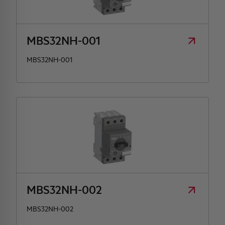
HQ & TEAM
MBS32NH-001
ATTIVITÀ E MERCATI
MBS32NH-001
IMPEGNO SOCIALE
MBS32NH-002
MBS32NH-002