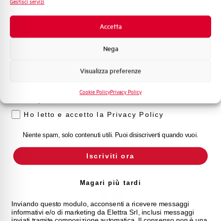
Gestisci servizi
Novità di prodotto
Promozioni e offerte
Accetta
Formazione tecnica
Nega
Marketing
Visualizza preferenze
Voglio ricevere aggiornamenti, novità di
prodotto e offerte da Elettra AEG
MBS32NG-063
Cookie Policy
Privacy Policy
Privacy
SALVAMOTORE AEG Mbs32NG 4-6,3A
Ho letto e accetto la Privacy Policy
Niente spam, solo contenuti utili. Puoi disiscriverti quando vuoi.
Iscriviti ora
Magari più tardi
Inviando questo modulo, acconsenti a ricevere messaggi
informativi e/o di marketing da Elettra Srl, inclusi messaggi
inviati tramite composizione automatica. Il consenso non è una