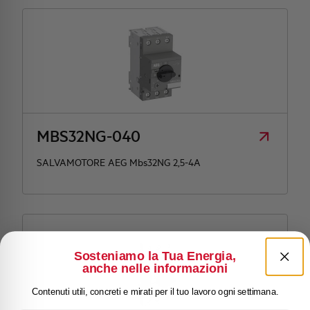
MBS32NG-040
SALVAMOTORE AEG Mbs32NG 2,5-4A
Sosteniamo la Tua Energia,
anche nelle informazioni
Contenuti utili, concreti e mirati per il tuo lavoro ogni settimana.