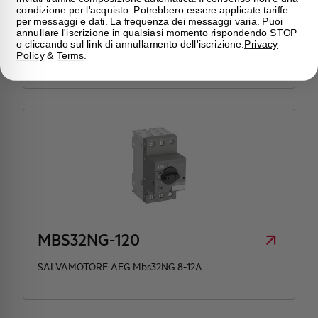
condizione per l'acquisto. Potrebbero essere applicate tariffe
per messaggi e dati. La frequenza dei messaggi varia. Puoi
MBS32NG-100
annullare l'iscrizione in qualsiasi momento rispondendo STOP
o cliccando sul link di annullamento dell'iscrizione.
Privacy
SALVAMOTORE AEG Mbs32NG 6,3-10A
Policy
&
Terms
.
MBS32NG-120
SALVAMOTORE AEG Mbs32NG 8-12A