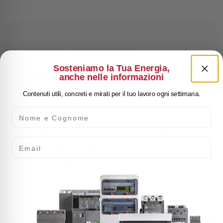
QUALITÀ E DOCUMENTAZIONE
Sosteniamo la Tua Energia,
Documentazione tecnica
anche nelle informazioni
e controllo qualità
Contenuti utili, concreti e mirati per il tuo lavoro ogni settimana.
interno
Nome e Cognome
Ogni commessa viene gestita con attenzione alla
Email
tracciabilità
documentazione tecnica
, alla
e al
controllo qualità interno
. L’obiettivo è consegnare
quadri elettrici cablati, verificati e pronti per
l’installazione.
Schemi elettrici esecutivi