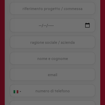
italy
+39