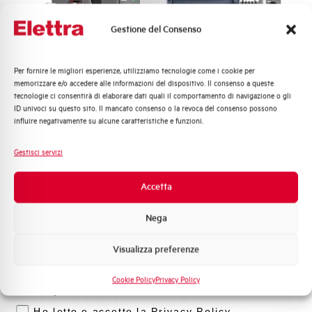
Gestione del Consenso
Documentazione tecnica di commessa
Per fornire le migliori esperienze, utilizziamo tecnologie come i cookie per
Quali argomenti ti interessano di più?
Controlli interni sul cablaggio
memorizzare e/o accedere alle informazioni del dispositivo. Il consenso a queste
tecnologie ci consentirà di elaborare dati quali il comportamento di navigazione o gli
Distribuzione di Energia
ID univoci su questo sito. Il mancato consenso o la revoca del consenso possono
Automazione Industriale
Supporto post-consegna
influire negativamente su alcune caratteristiche e funzioni.
Fotovoltaico
Sistema Quadri
Gestisci servizi
Novità di prodotto
Richiedi supporto sulla commessa
Promozioni e offerte
Accetta
→
Formazione tecnica
Nega
Marketing
Visualizza preferenze
Voglio ricevere aggiornamenti, novità di
prodotto e offerte da Elettra AEG
Cookie Policy
Privacy Policy
Privacy
Ho letto e accetto la Privacy Policy