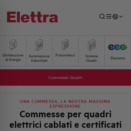
SETTORI
DISTRIBUZIONE DI ENERGIA
RETE COMMERCIALE
PREVENTIVAZIONE
AZIENDA
TUTTE LE NEWS
JOB CAREERS
Distribuzione
Fotovoltaico
Automazione
Sistema
Elemento
di Energia
Industriale
Quadri
INDUSTRIALE
AUTOMAZIONE INDUSTRIALE
UFFICIO TECNICO
COMMESSE QUADRI
FAMIGLIA BELLINI
ULTIME NOTIZIE ISTITUZIONALI
PARTNER
Commesse Quadri
RESIDENZIALE
SISTEMA QUADRI
QUALITÀ
STORIA ELETTRA
COMUNICATI INTERNI
UNA COMMESSA, LA NOSTRA MASSIMA
ESPRESSIONE
FOTOVOLTAICO
STORIA AEG
PRODOTTI
Commesse per quadri
elettrici cablati e certificati
ELEMENTO
IDENTITÀ AZIENDALE
EVENTI