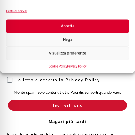
Fotovoltaico
Sistema Quadri
Gestisci servizi
Novità di prodotto
Promozioni e offerte
Accetta
Formazione tecnica
Nega
Marketing
Visualizza preferenze
Voglio ricevere aggiornamenti, novità di
prodotto e offerte da Elettra AEG
Cookie Policy
Privacy Policy
Privacy
Ho letto e accetto la Privacy Policy
Niente spam, solo contenuti utili. Puoi disiscriverti quando vuoi.
Iscriviti ora
Magari più tardi
Inviando questo modulo, acconsenti a ricevere messaggi