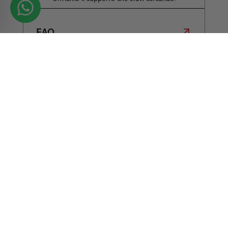
FAQ
Contattaci per
maggiori
informazioni
SIAMO QUI PER AIUTARTI CON