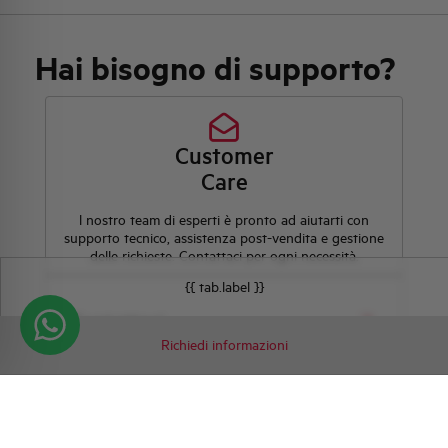
Hai bisogno di supporto?
Customer
Care
l nostro team di esperti è pronto ad aiutarti con
supporto tecnico, assistenza post-vendita e gestione
delle richieste. Contattaci per ogni necessità.
{{ tab.label }}
Contattaci
Richiedi informazioni
Scopri dove
acquistare