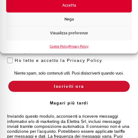
Promozioni e offerte
Accetta
Formazione tecnica
Nega
Marketing
Visualizza preferenze
Voglio ricevere aggiornamenti, novità di
prodotto e offerte da Elettra AEG
Cookie Policy
Privacy Policy
Privacy
Ho letto e accetto la Privacy Policy
Niente spam, solo contenuti utili. Puoi disiscriverti quando vuoi.
Gamma
NUX
Iscriviti ora
La linea degli scaricatori NUX viene maggiormente
installata nel quadro elettrico principale, ma anche nei
Magari più tardi
quadri di sotto-distribuzione. Sono progettati per scaricare
le correnti generate da fulminazioni indirette, che causano
Inviando questo modulo, acconsenti a ricevere messaggi
sovratensioni indotte o condotte sulla rete di distribuzione
informativi e/o di marketing da Elettra Srl, inclusi messaggi
elettrica.
inviati tramite composizione automatica. Il consenso non è una
condizione per l'acquisto. Potrebbero essere applicate tariffe
per messaggi e dati. La frequenza dei messaggi varia. Puoi