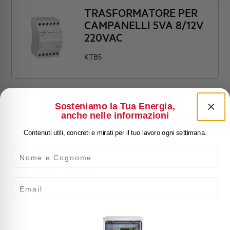
TRASFORMATORE PER
CAMPANELLI 5VA 8/12V
220VAC
KTB5
Sosteniamo la Tua Energia,
Clicca qui per scaricare: Disegno
anche nelle informazioni
quotato
Contenuti utili, concreti e mirati per il tuo lavoro ogni settimana.
Nome e Cognome
Disegno quotato
Email