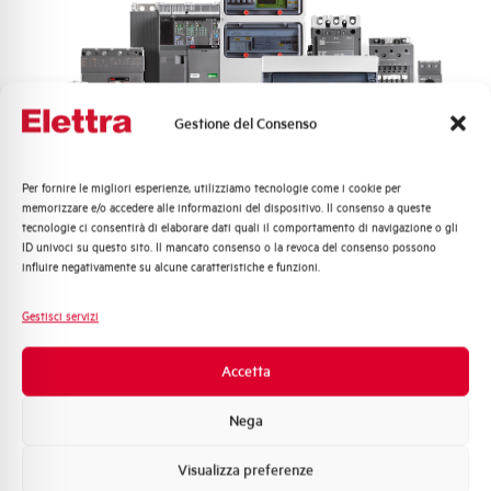
TRASFORMATORE PER
CAMPANELLI 16VA
Gestione del Consenso
12/24V 220VAC
KTB16
Per fornire le migliori esperienze, utilizziamo tecnologie come i cookie per
Quali argomenti ti interessano di più?
memorizzare e/o accedere alle informazioni del dispositivo. Il consenso a queste
tecnologie ci consentirà di elaborare dati quali il comportamento di navigazione o gli
Distribuzione di Energia
ID univoci su questo sito. Il mancato consenso o la revoca del consenso possono
Automazione Industriale
influire negativamente su alcune caratteristiche e funzioni.
Fotovoltaico
Clicca qui per scaricare: Disegno
quotato
Sistema Quadri
Gestisci servizi
Novità di prodotto
Promozioni e offerte
Accetta
Formazione tecnica
Disegno quotato
Nega
Marketing
Visualizza preferenze
Voglio ricevere aggiornamenti, novità di
prodotto e offerte da Elettra AEG