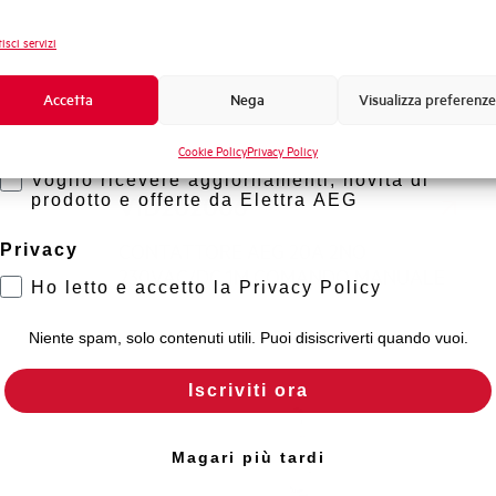
Novità di prodotto
isci servizi
Promozioni e offerte
Formazione tecnica
Accetta
Nega
Visualizza preferenze
Marketing
Cookie Policy
Privacy Policy
Voglio ricevere aggiornamenti, novità di
prodotto e offerte da Elettra AEG
VID202006
CONTATTORE AEG 20A 2NO
Privacy
230VAC/DC 1M COMANDO MANUALE
Ho letto e accetto la Privacy Policy
Niente spam, solo contenuti utili. Puoi disiscriverti quando vuoi.
Iscriviti ora
Magari più tardi