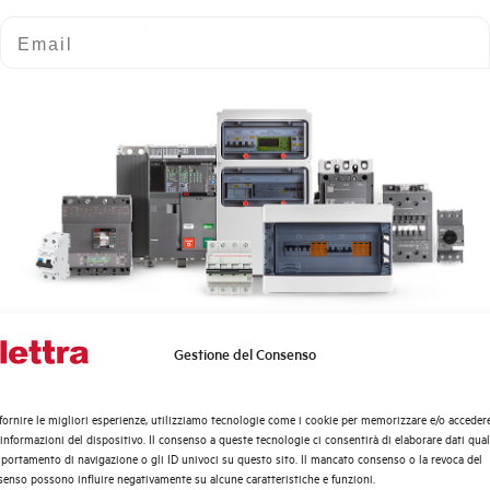
CONTATTORE AEG 20A 1NO+1NC
Email
230VAC/DC 1MOD.
VI200206
Gestione del Consenso
Quali argomenti ti interessano di più?
CONTATTORE AEG 20A 2NC
Distribuzione di Energia
230VAC/DC 1MOD.
fornire le migliori esperienze, utilizziamo tecnologie come i cookie per memorizzare e/o acceder
Automazione Industriale
 informazioni del dispositivo. Il consenso a queste tecnologie ci consentirà di elaborare dati quali
Fotovoltaico
ortamento di navigazione o gli ID univoci su questo sito. Il mancato consenso o la revoca del
enso possono influire negativamente su alcune caratteristiche e funzioni.
Sistema Quadri