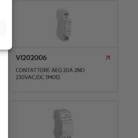
VI202006
CONTATTORE AEG 20A 2NO
230VAC/DC 1MOD.