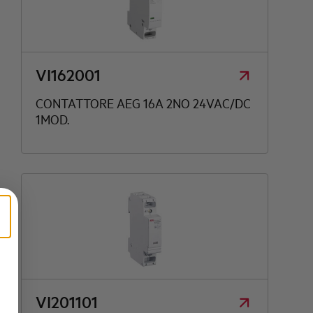
VI162001
CONTATTORE AEG 16A 2NO 24VAC/DC
1MOD.
VI201101