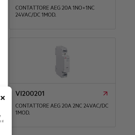
CONTATTORE AEG 20A 1NO+1NC
24VAC/DC 1MOD.
VI200201
CONTATTORE AEG 20A 2NC 24VAC/DC
1MOD.
e
 il