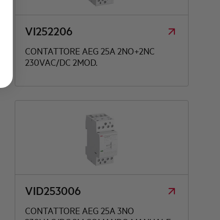
VI252206
CONTATTORE AEG 25A 2NO+2NC
230VAC/DC 2MOD.
VID253006
CONTATTORE AEG 25A 3NO