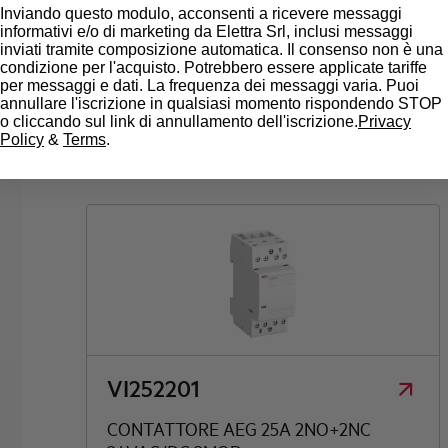
Inviando questo modulo, acconsenti a ricevere messaggi
informativi e/o di marketing da Elettra Srl, inclusi messaggi
inviati tramite composizione automatica. Il consenso non è una
VI202001
condizione per l'acquisto. Potrebbero essere applicate tariffe
per messaggi e dati. La frequenza dei messaggi varia. Puoi
CONTATTORE AEG 20A 2NO 24VAC/DC
annullare l'iscrizione in qualsiasi momento rispondendo STOP
o cliccando sul link di annullamento dell'iscrizione.
Privacy
1MOD.
Policy
&
Terms
.
VI252201
CONTATTORE AEG 25A 2NO+2NC