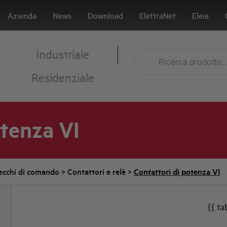
Azienda
News
Download
ElettraNet
Eleia
Industriale
Residenziale
otenza VI
ecchi di comando
>
Contattori e relè
>
Contattori di potenza VI
{{ ta