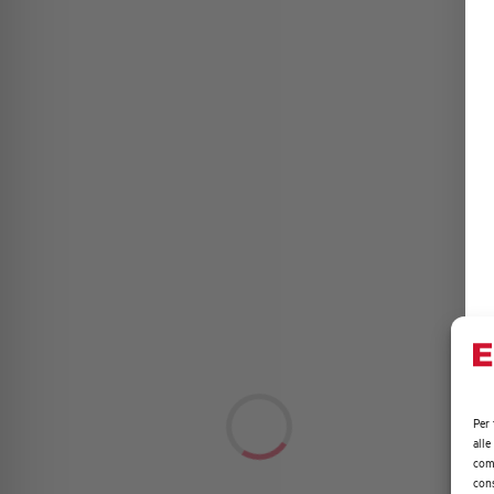
Per 
alle
comp
cons