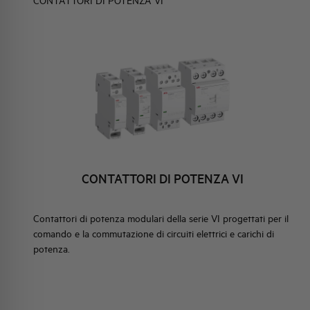
CONTATTORI DI POTENZA VI
ELEMENTO
IDENTITÀ AZIENDALE
EVENTI
HQ & TEAM
I DI POTENZA VI
ATTIVITÀ E MERCATI
STABILI
IMPEGNO SOCIALE
CONTATTORI DI POTENZA VI
O PASSO
Contattori di potenza modulari della serie VI progettati per il
comando e la commutazione di circuiti elettrici e carichi di
potenza.
IORITÀ