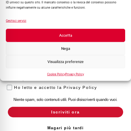
SEZIONABILE AEG
ID univoci su questo sito. Il mancato consenso o la revoca del consenso possono
Automazione Industriale
influire negativamente su alcune caratteristiche e funzioni.
22x58mm 2P 100A
Fotovoltaico
690VAC 4 MODULI
Sistema Quadri
Gestisci servizi
Novità di prodotto
EXFH2125
Promozioni e offerte
Accetta
Formazione tecnica
Nega
Marketing
Visualizza preferenze
odotto
Clicca qui per scaricare: Immagine del prodotto
Voglio ricevere aggiornamenti, novità di
vista dal lato sinistro
prodotto e offerte da Elettra AEG
Cookie Policy
Privacy Policy
Privacy
Ho letto e accetto la Privacy Policy
Immagine del prodotto vista dal
lato sinistro
Niente spam, solo contenuti utili. Puoi disiscriverti quando vuoi.
Iscriviti ora
Magari più tardi