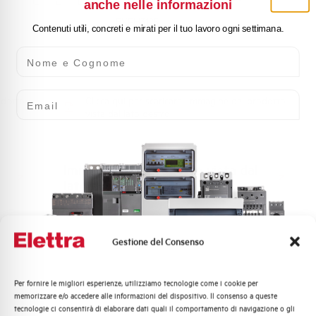
anche nelle informazioni
EXFH3125
Contenuti utili, concreti e mirati per il tuo lavoro ogni settimana.
Nome e Cognome
Email
odotto
Clicca qui per scaricare: Immagine del prodotto
vista dal lato destro
Immagine del prodotto vista dal
lato destro
Gestione del Consenso
Per fornire le migliori esperienze, utilizziamo tecnologie come i cookie per
Quali argomenti ti interessano di più?
memorizzare e/o accedere alle informazioni del dispositivo. Il consenso a queste
PORTAFUSIBILI
tecnologie ci consentirà di elaborare dati quali il comportamento di navigazione o gli
Distribuzione di Energia