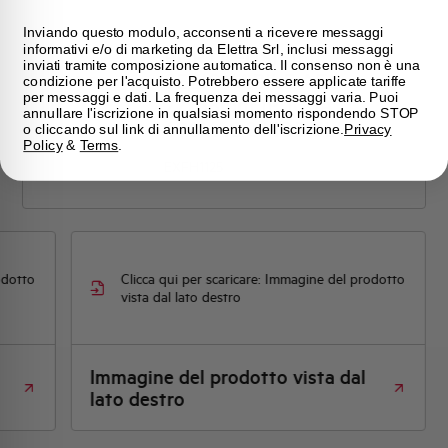
Inviando questo modulo, acconsenti a ricevere messaggi
informativi e/o di marketing da Elettra Srl, inclusi messaggi
PORTAFUSIBILI
inviati tramite composizione automatica. Il consenso non è una
SEZIONABILE AEG
condizione per l'acquisto. Potrebbero essere applicate tariffe
per messaggi e dati. La frequenza dei messaggi varia. Puoi
22x58mm 1P 100A
annullare l'iscrizione in qualsiasi momento rispondendo STOP
690VAC 2 MODULI
o cliccando sul link di annullamento dell'iscrizione.
Privacy
Policy
&
Terms
.
EXFH1125
odotto
Clicca qui per scaricare: Immagine del prodotto
vista dal lato destro
Immagine del prodotto vista dal
lato destro