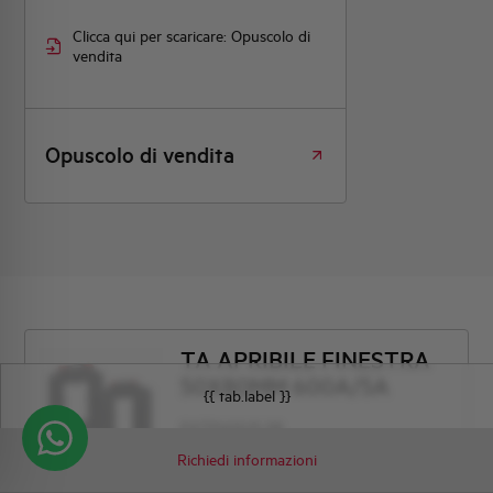
Clicca qui per scaricare: Opuscolo di
vendita
Opuscolo di vendita
TA APRIBILE FINESTRA
50X80MM 600A/5A
{{ tab.label }}
EXTP600/5-58
Richiedi informazioni