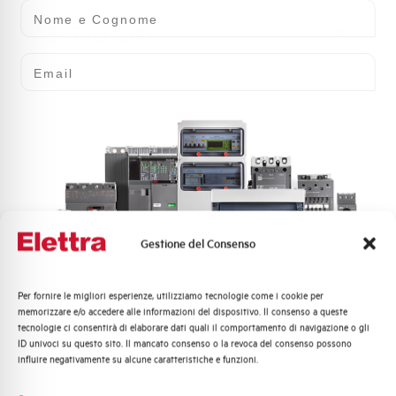
Nome e Cognome
E9T12/1200
Email
TA CORRENTE SCHALT 1200/5A FORO 127X37
Gestione del Consenso
E9T/15
Per fornire le migliori esperienze, utilizziamo tecnologie come i cookie per
Quali argomenti ti interessano di più?
memorizzare e/o accedere alle informazioni del dispositivo. Il consenso a queste
tecnologie ci consentirà di elaborare dati quali il comportamento di navigazione o gli
Distribuzione di Energia
TA CORRENTE SCHALT 15/5A PRIM. AVVOLTO
ID univoci su questo sito. Il mancato consenso o la revoca del consenso possono
Automazione Industriale
influire negativamente su alcune caratteristiche e funzioni.
Fotovoltaico
Sistema Quadri