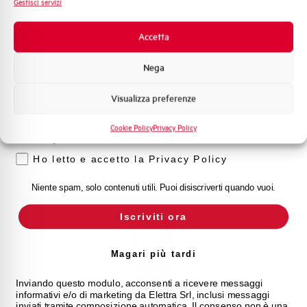
Gestisci servizi
Novità di prodotto
Promozioni e offerte
Accetta
Formazione tecnica
Nega
Marketing
Visualizza preferenze
Voglio ricevere aggiornamenti, novità di
prodotto e offerte da Elettra AEG
E9T/150
Cookie Policy
Privacy Policy
Privacy
TA CORRENTE SCHALT 150/5A FORO 22
Ho letto e accetto la Privacy Policy
Niente spam, solo contenuti utili. Puoi disiscriverti quando vuoi.
Iscriviti ora
Magari più tardi
Inviando questo modulo, acconsenti a ricevere messaggi
informativi e/o di marketing da Elettra Srl, inclusi messaggi
inviati tramite composizione automatica. Il consenso non è una