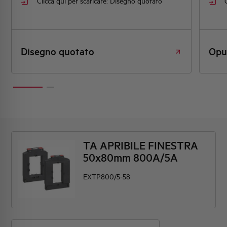
Clicca qui per scaricare: Disegno quotato
Disegno quotato
Opus
TA APRIBILE FINESTRA
50x80mm 800A/5A
EXTP800/5-58