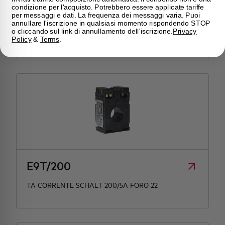
condizione per l'acquisto. Potrebbero essere applicate tariffe
E9T12/1500
per messaggi e dati. La frequenza dei messaggi varia. Puoi
annullare l'iscrizione in qualsiasi momento rispondendo STOP
o cliccando sul link di annullamento dell'iscrizione.
Privacy
TA CORRENTE SCHALT 1500/5A FORO 127X37
Policy
&
Terms
.
E9T/200
TA CORRENTE SCHALT 200/5A FORO 22