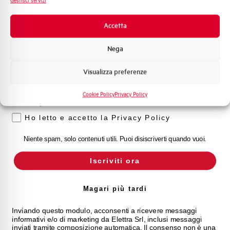
Gestisci servizi
Novità di prodotto
Promozioni e offerte
Accetta
Formazione tecnica
Nega
Marketing
Visualizza preferenze
Voglio ricevere aggiornamenti, novità di
prodotto e offerte da Elettra AEG
Cookie Policy
Privacy Policy
Privacy
Ho letto e accetto la Privacy Policy
Niente spam, solo contenuti utili. Puoi disiscriverti quando vuoi.
Iscriviti ora
Magari più tardi
Inviando questo modulo, acconsenti a ricevere messaggi
informativi e/o di marketing da Elettra Srl, inclusi messaggi
inviati tramite composizione automatica. Il consenso non è una