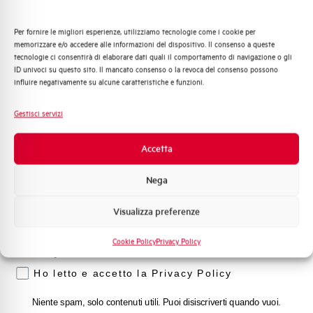
Per fornire le migliori esperienze, utilizziamo tecnologie come i cookie per
Quali argomenti ti interessano di più?
memorizzare e/o accedere alle informazioni del dispositivo. Il consenso a queste
tecnologie ci consentirà di elaborare dati quali il comportamento di navigazione o gli
Distribuzione di Energia
ID univoci su questo sito. Il mancato consenso o la revoca del consenso possono
Automazione Industriale
influire negativamente su alcune caratteristiche e funzioni.
Fotovoltaico
Sistema Quadri
Gestisci servizi
Novità di prodotto
Promozioni e offerte
Accetta
Formazione tecnica
Nega
Marketing
Visualizza preferenze
Voglio ricevere aggiornamenti, novità di
prodotto e offerte da Elettra AEG
Cookie Policy
Privacy Policy
Privacy
Ho letto e accetto la Privacy Policy
Niente spam, solo contenuti utili. Puoi disiscriverti quando vuoi.