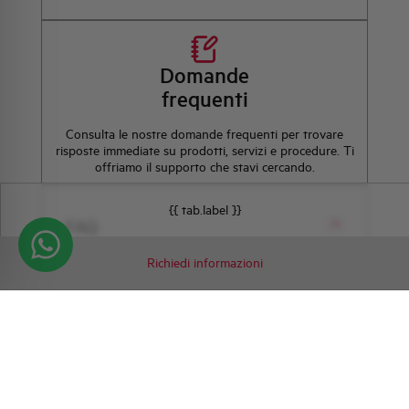
Domande
frequenti
Consulta le nostre domande frequenti per trovare
risposte immediate su prodotti, servizi e procedure. Ti
offriamo il supporto che stavi cercando.
{{ tab.label }}
FAQ
Richiedi informazioni