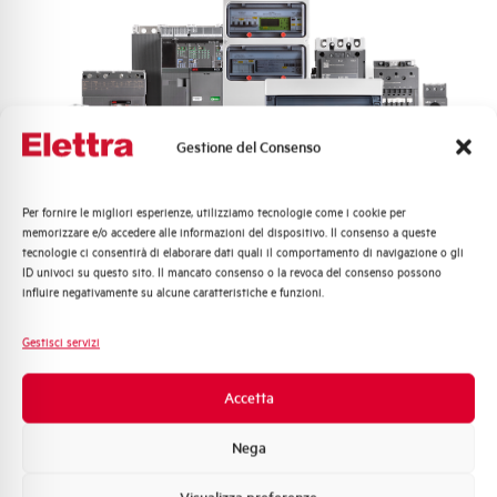
Gestione del Consenso
Per fornire le migliori esperienze, utilizziamo tecnologie come i cookie per
Quali argomenti ti interessano di più?
memorizzare e/o accedere alle informazioni del dispositivo. Il consenso a queste
tecnologie ci consentirà di elaborare dati quali il comportamento di navigazione o gli
Distribuzione di Energia
ID univoci su questo sito. Il mancato consenso o la revoca del consenso possono
Automazione Industriale
influire negativamente su alcune caratteristiche e funzioni.
Fotovoltaico
Sistema Quadri
Gestisci servizi
Novità di prodotto
Promozioni e offerte
Accetta
Formazione tecnica
Nega
Marketing