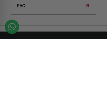
FAQ
Contattaci per
maggiori
informazioni
SIAMO QUI PER AIUTARTI CON
QUALSIASI RICHIESTA