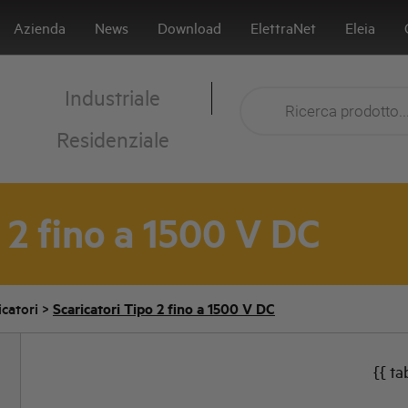
Azienda
News
Download
ElettraNet
Eleia
Industriale
Residenziale
 2 fino a 1500 V DC
icatori
>
Scaricatori Tipo 2 fino a 1500 V DC
{{ ta