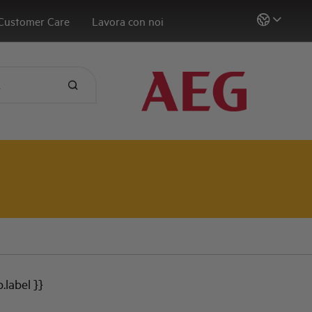
Customer Care
Lavora con noi
b.label }}