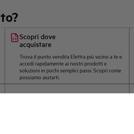
rto?
Scopri dove
acquistare
Trova il punto vendita Elettra più vicino a te e
accedi rapidamente ai nostri prodotti e
soluzioni in pochi semplici passi. Scopri come
possiamo aiutarti.
Mappa