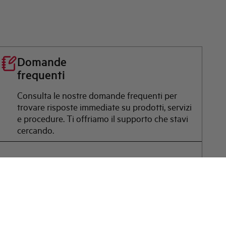
Domande
frequenti
Consulta le nostre domande frequenti per
trovare risposte immediate su prodotti, servizi
e procedure. Ti offriamo il supporto che stavi
cercando.
FAQ