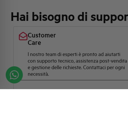
Hai bisogno di suppo
Customer
Care
l nostro team di esperti è pronto ad aiutarti
con supporto tecnico, assistenza post-vendita
e gestione delle richieste. Contattaci per ogni
necessità.
Contattaci