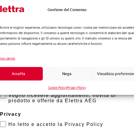
Gestione del Consenso
Quali argomenti ti interessano di più?
Distribuzione di Energia
fornire le migliori esperienze, utilizziamo tecnologie come i cookie per memorizzare e/o acceder
Automazione Industriale
 informazioni del dispositivo. Il consenso a queste tecnologie ci consentirà di elaborare dati quali
Fotovoltaico
ortamento di navigazione o gli ID univoci su questo sito. Il mancato consenso o la revoca del
enso possono influire negativamente su alcune caratteristiche e funzioni.
Sistema Quadri
Novità di prodotto
isci servizi
Promozioni e offerte
Formazione tecnica
Accetta
Nega
Visualizza preferenze
Marketing
Cookie Policy
Privacy Policy
Voglio ricevere aggiornamenti, novità di
prodotto e offerte da Elettra AEG
Privacy
Ho letto e accetto la Privacy Policy