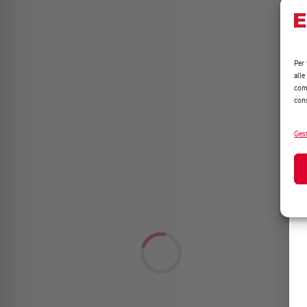
Per 
alle
comp
cons
Gest