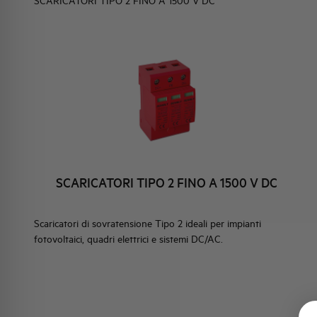
SCARICATORI TIPO 2 FINO A 1500 V DC
ELEMENTO
IDENTITÀ AZIENDALE
EVENTI
HQ & TEAM
ORI E90SUC FINO A
ATTIVITÀ E MERCATI
ORI E880SUC FINO A
IMPEGNO SOCIALE
SCARICATORI TIPO 2 FINO A 1500 V DC
I TIPO 2 FINO A
Scaricatori di sovratensione Tipo 2 ideali per impianti
fotovoltaici, quadri elettrici e sistemi DC/AC.
I TIPO 1+2 FINO A