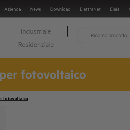
Azienda
News
Download
ElettraNet
Eleia
Industriale
Residenziale
 per fotovoltaico
er fotovoltaico