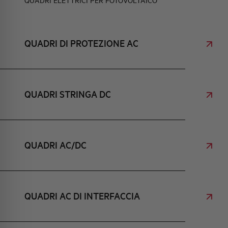
QUADRI ELETTRICI PER FOTOVOLTAICO
ELEMENTO
IDENTITÀ AZIENDALE
EVENTI
HQ & TEAM
ORI E SCARICATORI
QUADRI DI PROTEZIONE AC
ATTIVITÀ E MERCATI
FUSIBILI E FUSIBILI
QUADRI STRINGA DC
IMPEGNO SOCIALE
RFACCIA E UPS
QUADRI AC/DC
RI
QUADRI AC DI INTERFACCIA