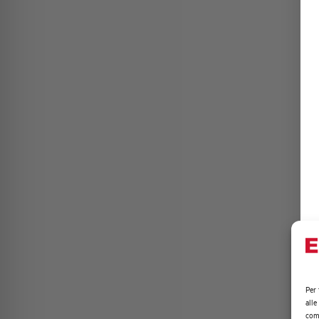
Per 
alle
comp