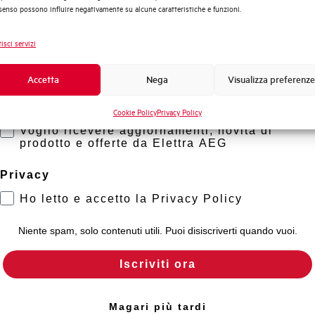
enso possono influire negativamente su alcune caratteristiche e funzioni.
Sistema Quadri
Novità di prodotto
isci servizi
Promozioni e offerte
Formazione tecnica
Accetta
Nega
Visualizza preferenze
Marketing
Cookie Policy
Privacy Policy
Voglio ricevere aggiornamenti, novità di
prodotto e offerte da Elettra AEG
Privacy
Ho letto e accetto la Privacy Policy
Niente spam, solo contenuti utili. Puoi disiscriverti quando vuoi.
Iscriviti ora
Magari più tardi