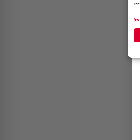
cons
Gest