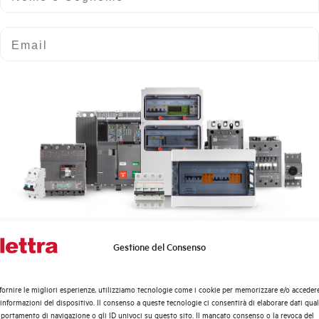
Email
QUADRI DI BACKUP EPS
Quadri di backup EPS per inverter
fotovoltaici con uscita di emergenza:
consentono la commutazione sicura dei
carichi da rete a EPS, con priorità
selezionabile e ripristino automatico.
Gestione del Consenso
Quali argomenti ti interessano di più?
Distribuzione di Energia
fornire le migliori esperienze, utilizziamo tecnologie come i cookie per memorizzare e/o acceder
Automazione Industriale
 informazioni del dispositivo. Il consenso a queste tecnologie ci consentirà di elaborare dati quali
Fotovoltaico
ortamento di navigazione o gli ID univoci su questo sito. Il mancato consenso o la revoca del