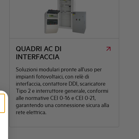
QUADRI AC DI
INTERFACCIA
Soluzioni modulari pronte all'uso per
impianti fotovoltaici, con relè di
interfaccia, contattore DDI, scaricatore
Tipo 2 e interruttore generale, conformi
alle normative CEI 0-16 e CEI 0-21,
garantendo una connessione sicura alla
rete elettrica.