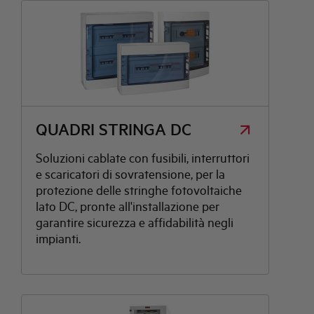
QUADRI STRINGA DC
Soluzioni cablate con fusibili, interruttori
e scaricatori di sovratensione, per la
5KW
0 A
IO
KW
KW
I
A
protezione delle stringhe fotovoltaiche
lato DC, pronte all'installazione per
garantire sicurezza e affidabilità negli
impianti.