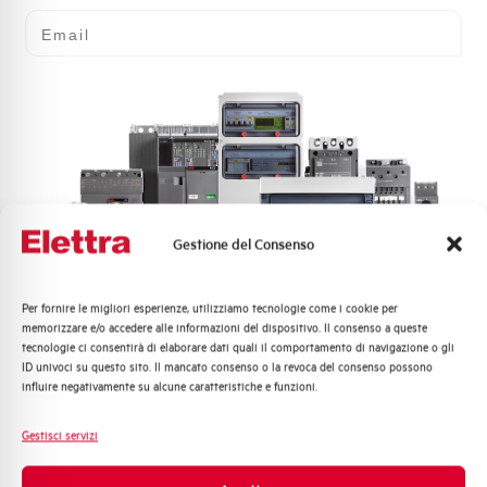
Email
Gestione del Consenso
Per fornire le migliori esperienze, utilizziamo tecnologie come i cookie per
Quali argomenti ti interessano di più?
memorizzare e/o accedere alle informazioni del dispositivo. Il consenso a queste
tecnologie ci consentirà di elaborare dati quali il comportamento di navigazione o gli
Distribuzione di Energia
ID univoci su questo sito. Il mancato consenso o la revoca del consenso possono
Automazione Industriale
influire negativamente su alcune caratteristiche e funzioni.
Fotovoltaico
Sistema Quadri
Gestisci servizi
Novità di prodotto
Promozioni e offerte