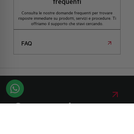
frequenti
Consulta le nostre domande frequenti per trovare
risposte immediate su prodotti, servizi e procedure. Ti
offriamo il supporto che stavi cercando.
FAQ
Contattaci per
maggiori