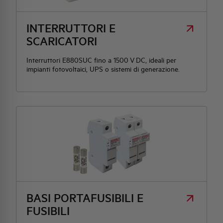
HQ & TEAM
INTERRUTTORI E
SCARICATORI
ATTIVITÀ E MERCATI
Interruttori E880SUC fino a 1500 V DC, ideali per
impianti fotovoltaici, UPS o sistemi di generazione.
IMPEGNO SOCIALE
BASI PORTAFUSIBILI E
FUSIBILI