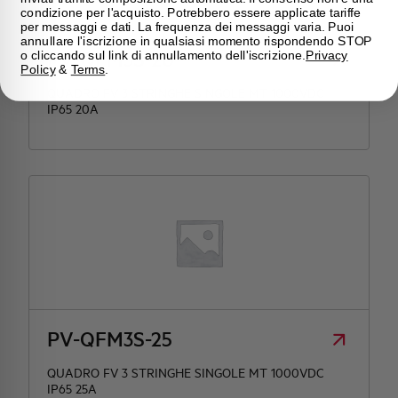
condizione per l'acquisto. Potrebbero essere applicate tariffe
per messaggi e dati. La frequenza dei messaggi varia. Puoi
annullare l'iscrizione in qualsiasi momento rispondendo STOP
PV-QFM3S-20
o cliccando sul link di annullamento dell'iscrizione.
Privacy
Policy
&
Terms
.
QUADRO FV 3 STRINGHE SINGOLE MT 1000VDC
IP65 20A
PV-QFM3S-25
QUADRO FV 3 STRINGHE SINGOLE MT 1000VDC
IP65 25A