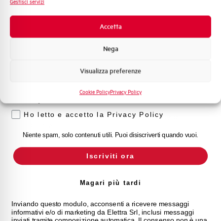
Gestisci servizi
Novità di prodotto
Promozioni e offerte
Accetta
Formazione tecnica
Nega
Marketing
Visualizza preferenze
Voglio ricevere aggiornamenti, novità di
prodotto e offerte da Elettra AEG
Cookie Policy
Privacy Policy
PV-QFM3S-16
Privacy
Ho letto e accetto la Privacy Policy
QUADRO FV 3 STRINGHE SINGOLE MT 1000VDC
IP65 16A
Niente spam, solo contenuti utili. Puoi disiscriverti quando vuoi.
Iscriviti ora
Magari più tardi
Inviando questo modulo, acconsenti a ricevere messaggi
informativi e/o di marketing da Elettra Srl, inclusi messaggi
inviati tramite composizione automatica. Il consenso non è una