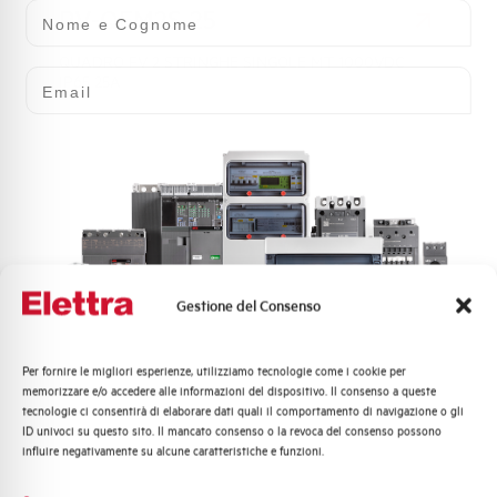
Nome e Cognome
PV-QFM2S-25
QUADRO FV 2 STRINGHE SINGOLE MT 1000VDC
Email
IP65 25A
Gestione del Consenso
PV-QHM2S-16
Per fornire le migliori esperienze, utilizziamo tecnologie come i cookie per
Quali argomenti ti interessano di più?
memorizzare e/o accedere alle informazioni del dispositivo. Il consenso a queste
QUADRO FV 2 STRINGHE SINGOLE MT 1500VDC IP65
tecnologie ci consentirà di elaborare dati quali il comportamento di navigazione o gli
Distribuzione di Energia
16A
ID univoci su questo sito. Il mancato consenso o la revoca del consenso possono
Automazione Industriale
influire negativamente su alcune caratteristiche e funzioni.
Fotovoltaico
Sistema Quadri