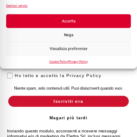
Sistema Quadri
Gestisci servizi
Novità di prodotto
Promozioni e offerte
Accetta
Formazione tecnica
Nega
Marketing
Visualizza preferenze
Voglio ricevere aggiornamenti, novità di
prodotto e offerte da Elettra AEG
Cookie Policy
Privacy Policy
Privacy
Ho letto e accetto la Privacy Policy
Niente spam, solo contenuti utili. Puoi disiscriverti quando vuoi.
Iscriviti ora
Magari più tardi
Inviando questo modulo, acconsenti a ricevere messaggi
informativi e/o di marketing da Elettra Srl, inclusi messaggi