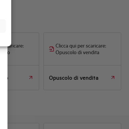
r scaricare:
Clicca qui per scaricare:
otato
Opuscolo di vendita
tato
Opuscolo di vendita