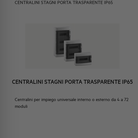
CENTRALINI STAGNI PORTA TRASPARENTE IP65
ELEMENTO
IDENTITÀ AZIENDALE
EVENTI
HQ & TEAM
A PARETE IP30
ATTIVITÀ E MERCATI
I DA INCASSO E DA
IMPEGNO SOCIALE
40
CENTRALINI STAGNI PORTA TRASPARENTE IP65
I DA INCASSO CON
CA IN METALLO IP40
Centralini per impiego universale interno o esterno da 4 a 72
moduli
IN ABS DA PARETE