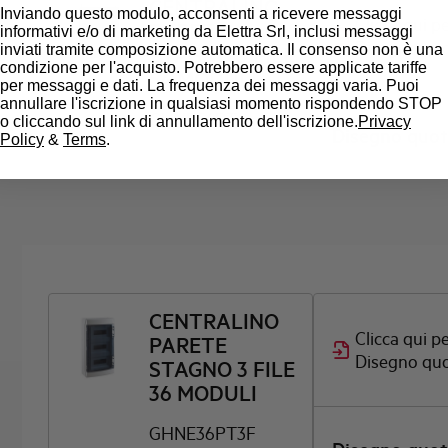
CENTRALINO
Inviando questo modulo, acconsenti a ricevere messaggi
Clicca qui pe
PARETE
informativi e/o di marketing da Elettra Srl, inclusi messaggi
Disegno qu
inviati tramite composizione automatica. Il consenso non è una
STAGNO 3 FILE
condizione per l'acquisto. Potrebbero essere applicate tariffe
54 MODULI
per messaggi e dati. La frequenza dei messaggi varia. Puoi
annullare l'iscrizione in qualsiasi momento rispondendo STOP
GHNE54PT
o cliccando sul link di annullamento dell'iscrizione.
Privacy
Disegno quo
Policy
&
Terms
.
CENTRALINO
Clicca qui pe
PARETE
Disegno qu
STAGNO 3 FILE
36 MODULI
GHNE36PT3F