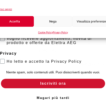
Novità di prodotto
isci servizi
Promozioni e offerte
Formazione tecnica
Accetta
Nega
Visualizza preferenze
Marketing
CENTRALINO
Cookie Policy
Privacy Policy
Clicca qui pe
PARETE
Voglio ricevere aggiornamenti, novità di
Disegno qu
prodotto e offerte da Elettra AEG
STAGNO 4 FILE
72 MODULI
Privacy
GHNE72PT
Ho letto e accetto la Privacy Policy
Disegno quo
Niente spam, solo contenuti utili. Puoi disiscriverti quando vuoi.
Iscriviti ora
Magari più tardi