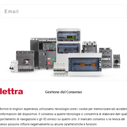
Email
CENTRALINO PARETE STAGNO 3 FILE
36 MODULI
GHNE72PT
Gestione del Consenso
Quali argomenti ti interessano di più?
CENTRALINO PARETE STAGNO 4 FILE
Distribuzione di Energia
72 MODULI
fornire le migliori esperienze, utilizziamo tecnologie come i cookie per memorizzare e/o acceder
Automazione Industriale
 informazioni del dispositivo. Il consenso a queste tecnologie ci consentirà di elaborare dati quali
Fotovoltaico
ortamento di navigazione o gli ID univoci su questo sito. Il mancato consenso o la revoca del
enso possono influire negativamente su alcune caratteristiche e funzioni.
Sistema Quadri