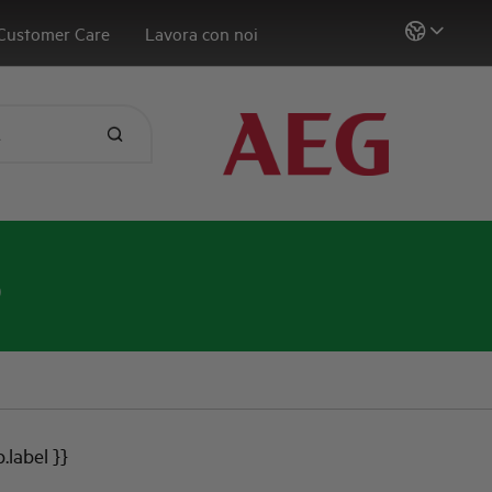
Customer Care
Lavora con noi
5
b.label }}