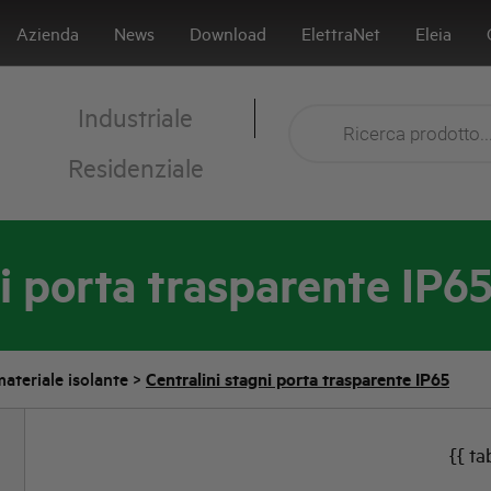
Azienda
News
Download
ElettraNet
Eleia
Industriale
Residenziale
i porta trasparente IP6
materiale isolante
>
Centralini stagni porta trasparente IP65
{{ ta