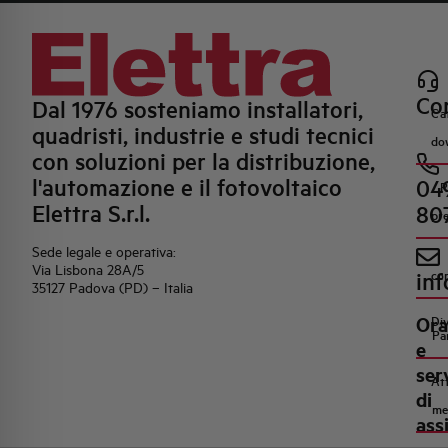
Con
Dal 1976 sosteniamo installatori,
Ca
quadristi, industrie e studi tecnici
do
con soluzioni per la distribuzione,
l'automazione e il fotovoltaico
04
R
Elettra S.r.l.
80
pr
Sede legale e operativa:
Via Lisbona 28A/5
inf
co
35127 Padova (PD) – Italia
Ora
Di
Pa
e
ser
Att
di
me
ass