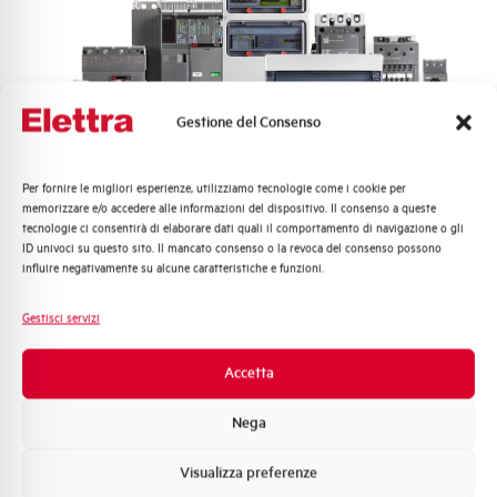
EVG3H12
Gestione del Consenso
BARRA COLLEGAMENTO A FORCELLA 3 FASI
3+Hx4=12
Per fornire le migliori esperienze, utilizziamo tecnologie come i cookie per
Quali argomenti ti interessano di più?
memorizzare e/o accedere alle informazioni del dispositivo. Il consenso a queste
tecnologie ci consentirà di elaborare dati quali il comportamento di navigazione o gli
Distribuzione di Energia
ID univoci su questo sito. Il mancato consenso o la revoca del consenso possono
Automazione Industriale
influire negativamente su alcune caratteristiche e funzioni.
Fotovoltaico
Sistema Quadri
Gestisci servizi
Novità di prodotto
Promozioni e offerte
Accetta
Formazione tecnica
Nega
Marketing
EVG36
Visualizza preferenze
Voglio ricevere aggiornamenti, novità di
prodotto e offerte da Elettra AEG