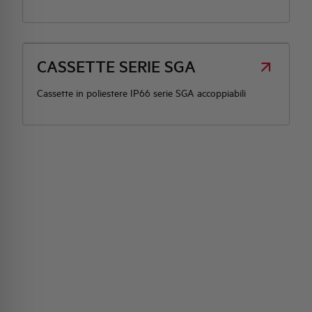
HQ & TEAM
CASSETTE SERIE SGA
ATTIVITÀ E MERCATI
Cassette in poliestere IP66 serie SGA accoppiabili
IMPEGNO SOCIALE