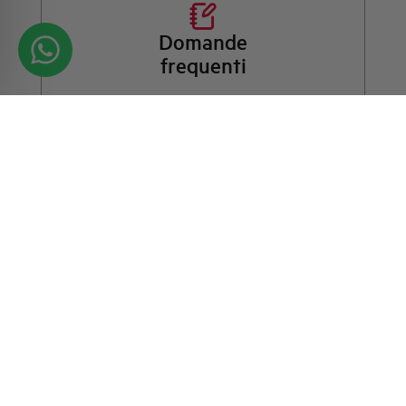
Domande
frequenti
Consulta le nostre domande frequenti per trovare
risposte immediate su prodotti, servizi e procedure. Ti
offriamo il supporto che stavi cercando.
FAQ
Contattaci per