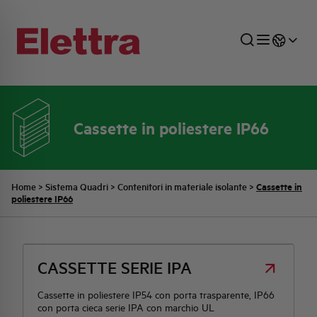
Cassette in poliestere IP66
SETTORI
DISTRIBUZIONE DI ENERGIA
RETE COMMERCIALE
PREVENTIVAZIONE
AZIENDA
TUTTE LE NEWS
JOB CAREERS
INDUSTRIALE
AUTOMAZIONE INDUSTRIALE
UFFICIO TECNICO
COMMESSE QUADRI
FAMIGLIA BELLINI
ULTIME NOTIZIE ISTITUZIONALI
PARTNER
Cassette in
Home
>
Sistema Quadri
>
Contenitori in materiale isolante
>
poliestere IP66
RESIDENZIALE
SISTEMA QUADRI
QUALITÀ
STORIA ELETTRA
COMUNICATI INTERNI
FOTOVOLTAICO
STORIA AEG
PRODOTTI
CASSETTE SERIE IPA
Cassette in poliestere IP54 con porta trasparente, IP66
ELEMENTO
IDENTITÀ AZIENDALE
EVENTI
con porta cieca serie IPA con marchio UL