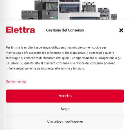
Gestione del Consenso
Per fornire le migliori esperienze, utilizziamo tecnologie come i cookie per
Quali argomenti ti interessano di più?
memorizzare e/o accedere alle informazioni del dispositivo. Il consenso a queste
tecnologie ci consentirà di elaborare dati quali il comportamento di navigazione o gli
Distribuzione di Energia
ID univoci su questo sito. Il mancato consenso o la revoca del consenso possono
Automazione Industriale
influire negativamente su alcune caratteristiche e funzioni.
Fotovoltaico
Sistema Quadri
Gestisci servizi
Novità di prodotto
Promozioni e offerte
Accetta
Formazione tecnica
Nega
Marketing
Visualizza preferenze
Voglio ricevere aggiornamenti, novità di
prodotto e offerte da Elettra AEG