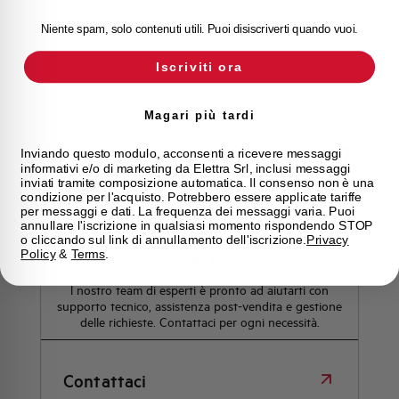
Niente spam, solo contenuti utili. Puoi disiscriverti quando vuoi.
Iscriviti ora
Magari più tardi
Hai bisogno di supporto?
Inviando questo modulo, acconsenti a ricevere messaggi
informativi e/o di marketing da Elettra Srl, inclusi messaggi
inviati tramite composizione automatica. Il consenso non è una
condizione per l'acquisto. Potrebbero essere applicate tariffe
per messaggi e dati. La frequenza dei messaggi varia. Puoi
annullare l'iscrizione in qualsiasi momento rispondendo STOP
Customer
o cliccando sul link di annullamento dell'iscrizione.
Privacy
Care
Policy
&
Terms
.
l nostro team di esperti è pronto ad aiutarti con
supporto tecnico, assistenza post-vendita e gestione
delle richieste. Contattaci per ogni necessità.
Contattaci