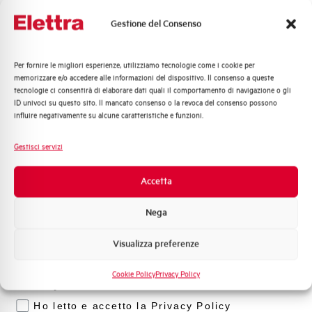
Gestione del Consenso
Per fornire le migliori esperienze, utilizziamo tecnologie come i cookie per
Quali argomenti ti interessano di più?
memorizzare e/o accedere alle informazioni del dispositivo. Il consenso a queste
tecnologie ci consentirà di elaborare dati quali il comportamento di navigazione o gli
Distribuzione di Energia
ID univoci su questo sito. Il mancato consenso o la revoca del consenso possono
Automazione Industriale
influire negativamente su alcune caratteristiche e funzioni.
Fotovoltaico
Sistema Quadri
Gestisci servizi
Novità di prodotto
Promozioni e offerte
Accetta
Formazione tecnica
Nega
Marketing
Visualizza preferenze
Voglio ricevere aggiornamenti, novità di
prodotto e offerte da Elettra AEG
Cookie Policy
Privacy Policy
Privacy
Ho letto e accetto la Privacy Policy