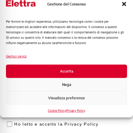
Gestione del Consenso
Per fornire le migliori esperienze, utilizziamo tecnologie come i cookie per
Quali argomenti ti interessano di più?
memorizzare e/o accedere alle informazioni del dispositivo. Il consenso a queste
tecnologie ci consentirà di elaborare dati quali il comportamento di navigazione o gli
Distribuzione di Energia
PV-KT80
ID univoci su questo sito. Il mancato consenso o la revoca del consenso possono
Automazione Industriale
influire negativamente su alcune caratteristiche e funzioni.
UNITÀ DI PROTEZIONE INVERTER CEI 0-21 80kW
Fotovoltaico
Sistema Quadri
Gestisci servizi
Novità di prodotto
Promozioni e offerte
Accetta
Formazione tecnica
Nega
Marketing
Visualizza preferenze
Voglio ricevere aggiornamenti, novità di
prodotto e offerte da Elettra AEG
Cookie Policy
Privacy Policy
Privacy
Ho letto e accetto la Privacy Policy