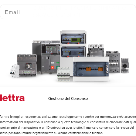
QUADRO INTERFACCIA PER IMPIANTO
Email
33KW CEI 0-21 3F+N
PVQI50-OPEN
Gestione del Consenso
Quali argomenti ti interessano di più?
QUADRO INTERFACCIA PER IMPIANTO
Distribuzione di Energia
50KW CEI 0-21 3F+N
fornire le migliori esperienze, utilizziamo tecnologie come i cookie per memorizzare e/o acceder
Automazione Industriale
 informazioni del dispositivo. Il consenso a queste tecnologie ci consentirà di elaborare dati quali
Fotovoltaico
ortamento di navigazione o gli ID univoci su questo sito. Il mancato consenso o la revoca del
enso possono influire negativamente su alcune caratteristiche e funzioni.
Sistema Quadri