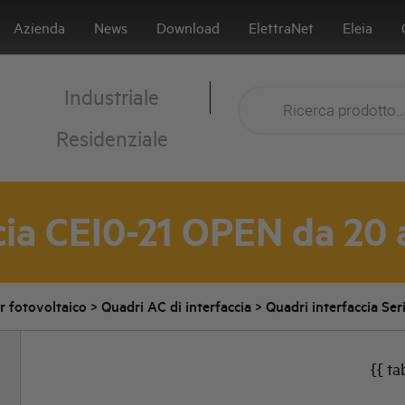
Azienda
News
Download
ElettraNet
Eleia
Industriale
Residenziale
cia CEI0-21 OPEN da 20
er fotovoltaico
>
Quadri AC di interfaccia
>
Quadri interfaccia Ser
{{ ta