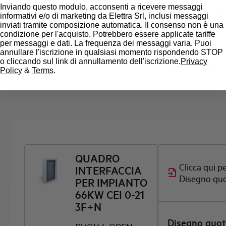
QUADRO
Inviando questo modulo, acconsenti a ricevere messaggi
Clicca qui pe
INTERFACCIA
informativi e/o di marketing da Elettra Srl, inclusi messaggi
Schema del 
66KW CEI 0-21
inviati tramite composizione automatica. Il consenso non è una
condizione per l'acquisto. Potrebbero essere applicate tariffe
3F+N TEST
per messaggi e dati. La frequenza dei messaggi varia. Puoi
annullare l'iscrizione in qualsiasi momento rispondendo STOP
PVQI66-OPEN-T
o cliccando sul link di annullamento dell'iscrizione.
Privacy
Schema del ci
Policy
&
Terms
.
QUADRO
Clicca qui pe
INTERFACCIA
Disegno qu
PER IMPIANTO
66KW CEI 0-21
3F+N
Disegno quo