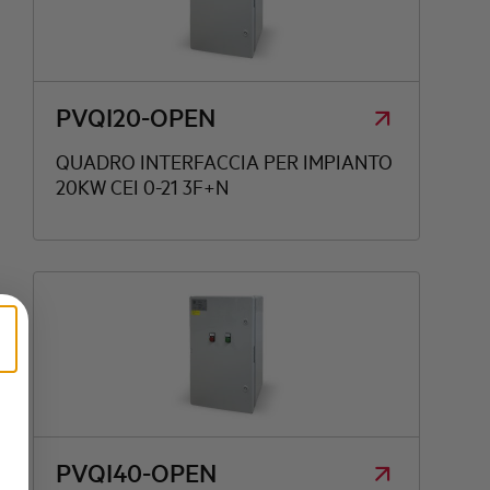
PVQI20-OPEN
QUADRO INTERFACCIA PER IMPIANTO
20KW CEI 0-21 3F+N
PVQI40-OPEN