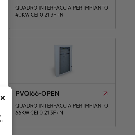
QUADRO INTERFACCIA PER IMPIANTO
40KW CEI 0-21 3F+N
PVQI66-OPEN
QUADRO INTERFACCIA PER IMPIANTO
66KW CEI 0-21 3F+N
e
 il