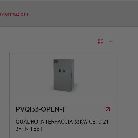
 informazioni
5KW
0 A
KW
A
PVQI33-OPEN-T
QUADRO INTERFACCIA 33KW CEI 0-21
3F+N TEST