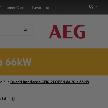
Customer Care
Lavora con noi
 a 66kW
ie 21
>
Quadri Interfaccia CEI0-21 OPEN da 20 a 66kW
b.label }}