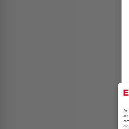
Per 
alle
comp
cons