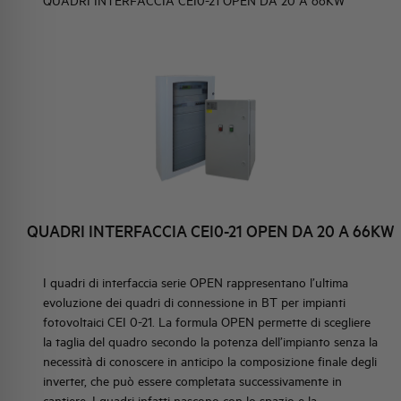
QUADRI INTERFACCIA CEI0-21 OPEN DA 20 A 66KW
ELEMENTO
IDENTITÀ AZIENDALE
EVENTI
HQ & TEAM
ERFACCIA CEI0-21
5 A 33KW
ATTIVITÀ E MERCATI
ERFACCIA CEI0-21
IMPEGNO SOCIALE
0 A 66KW
QUADRI INTERFACCIA CEI0-21 OPEN DA 20 A 66KW
ERFACCIA CEI0-21
I quadri di interfaccia serie OPEN rappresentano l’ultima
A 40 A 100KW
evoluzione dei quadri di connessione in BT per impianti
fotovoltaici CEI 0-21. La formula OPEN permette di scegliere
la taglia del quadro secondo la potenza dell’impianto senza la
necessità di conoscere in anticipo la composizione finale degli
ERFACCIA CEI0-21
inverter, che può essere completata successivamente in
50 A 125KW