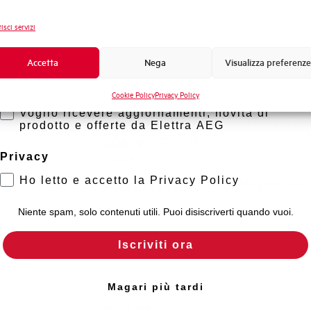
Novità di prodotto
isci servizi
Promozioni e offerte
Formazione tecnica
Accetta
Nega
Visualizza preferenze
Marketing
QUADRO
Cookie Policy
Privacy Policy
Clicca qui pe
INTERFACCIA
Voglio ricevere aggiornamenti, novità di
Disegno qu
PER IMPIANTO
prodotto e offerte da Elettra AEG
40KW CEI 0-21
Privacy
3F+N
Disegno quo
Ho letto e accetto la Privacy Policy
PVQI40-OPEN
Niente spam, solo contenuti utili. Puoi disiscriverti quando vuoi.
Iscriviti ora
Magari più tardi