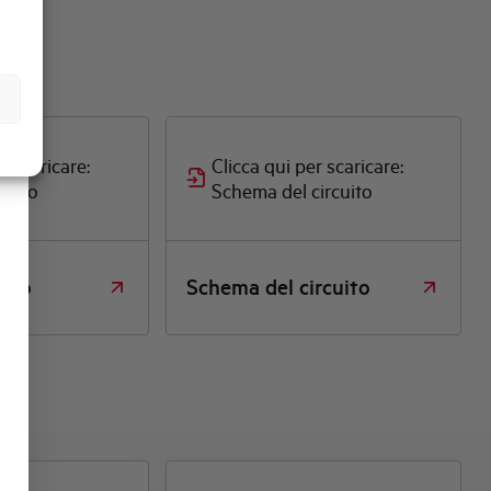
r scaricare:
Clicca qui per scaricare:
otato
Schema del circuito
tato
Schema del circuito