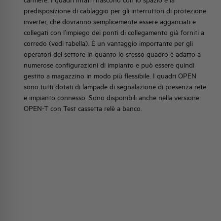
cantiere. I quadri infatti nascono con lo spazio e la
predisposizione di cablaggio per gli interruttori di protezione
inverter, che dovranno semplicemente essere agganciati e
collegati con l’impiego dei ponti di collegamento già forniti a
ERFACCIA CEI0-21
corredo (vedi tabella). È un vantaggio importante per gli
I DA 80 A 125KW
operatori del settore in quanto lo stesso quadro è adatto a
numerose configurazioni di impianto e può essere quindi
gestito a magazzino in modo più flessibile. I quadri OPEN
sono tutti dotati di lampade di segnalazione di presenza rete
INTERFACCIA CEI0-21
e impianto connesso. Sono disponibili anche nella versione
ESTERNO DA 50 A
OPEN-T con Test cassetta relè a banco.