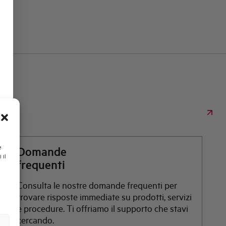
e
Domande
 il
frequenti
Consulta le nostre domande frequenti per
trovare risposte immediate su prodotti, servizi
e procedure. Ti offriamo il supporto che stavi
cercando.