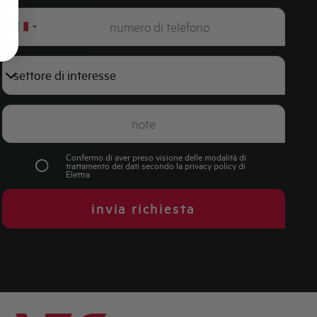
Italy
+39
Confermo di aver preso visione delle modalità di
trattamento dei dati secondo la
privacy policy
di
Elettra
invia richiesta