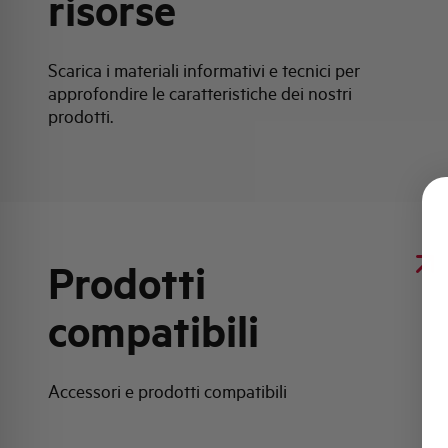
risorse
Scarica i materiali informativi e tecnici per
approfondire le caratteristiche dei nostri
prodotti.
Prodotti
compatibili
Accessori e prodotti compatibili