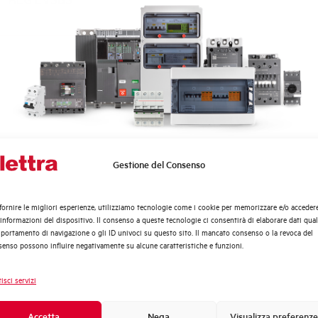
rto?
Gestione del Consenso
Quali argomenti ti interessano di più?
Distribuzione di Energia
fornire le migliori esperienze, utilizziamo tecnologie come i cookie per memorizzare e/o acceder
Scopri dove
Automazione Industriale
 informazioni del dispositivo. Il consenso a queste tecnologie ci consentirà di elaborare dati quali
acquistare
Fotovoltaico
ortamento di navigazione o gli ID univoci su questo sito. Il mancato consenso o la revoca del
enso possono influire negativamente su alcune caratteristiche e funzioni.
Sistema Quadri
Trova il punto vendita Elettra più vicino a te e
Novità di prodotto
accedi rapidamente ai nostri prodotti e
isci servizi
soluzioni in pochi semplici passi. Scopri come
Promozioni e offerte
possiamo aiutarti.
Formazione tecnica
Accetta
Nega
Visualizza preferenze