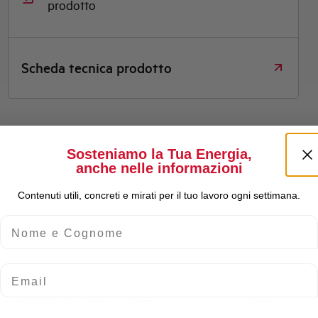
prodotto
Scheda tecnica prodotto
Sosteniamo la Tua Energia,
anche nelle informazioni
Contenuti utili, concreti e mirati per il tuo lavoro ogni settimana.
Nome e Cognome
Email
COPERTURA POLI
EK1
EK2
AEG EVSBS