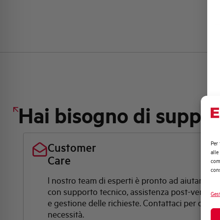
Hai bisogno di suppo
Per 
Customer
alle
Care
comp
cons
l nostro team di esperti è pronto ad aiutarti
con supporto tecnico, assistenza post-vendita
Gest
e gestione delle richieste. Contattaci per ogni
necessità.