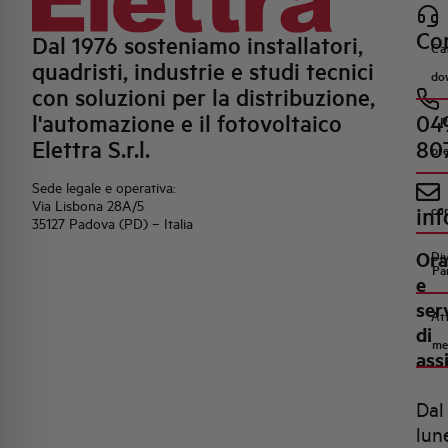
Con
Dal 1976 sosteniamo installatori,
Ca
quadristi, industrie e studi tecnici
do
con soluzioni per la distribuzione,
l'automazione e il fotovoltaico
04
R
Elettra S.r.l.
80
pr
Sede legale e operativa:
Via Lisbona 28A/5
inf
co
35127 Padova (PD) – Italia
Ora
Di
Pa
e
ser
Att
di
me
ass
Dal
lun