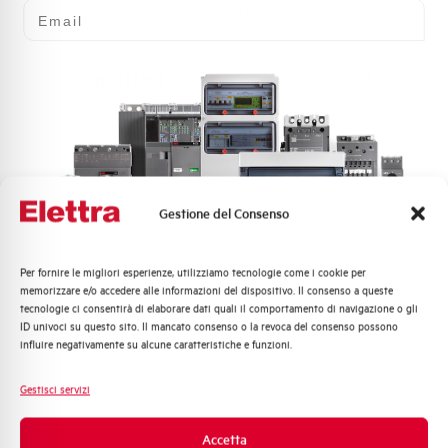
Email
delle richieste. Contattaci per ogni necessità.
Contattaci
Scopri dove
acquistare
Gestione del Consenso
Trova il punto vendita Elettra più vicino a te e accedi
rapidamente ai nostri prodotti e soluzioni in pochi
Per fornire le migliori esperienze, utilizziamo tecnologie come i cookie per
semplici passi. Scopri come possiamo aiutarti.
Quali argomenti ti interessano di più?
memorizzare e/o accedere alle informazioni del dispositivo. Il consenso a queste
tecnologie ci consentirà di elaborare dati quali il comportamento di navigazione o gli
Distribuzione di Energia
ID univoci su questo sito. Il mancato consenso o la revoca del consenso possono
Automazione Industriale
Mappa
influire negativamente su alcune caratteristiche e funzioni.
Fotovoltaico
Sistema Quadri
Gestisci servizi
Novità di prodotto
Domande
Promozioni e offerte
Accetta