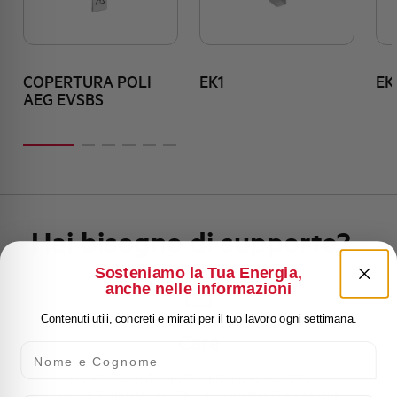
COPERTURA POLI
EK1
EK
AEG EVSBS
Hai bisogno di supporto?
Sosteniamo la Tua Energia,
anche nelle informazioni
Customer
Contenuti utili, concreti e mirati per il tuo lavoro ogni settimana.
Care
Nome e Cognome
l nostro team di esperti è pronto ad aiutarti con
supporto tecnico, assistenza post-vendita e gestione