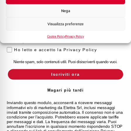
frequenti
Formazione tecnica
Nega
Marketing
Consulta le nostre domande frequenti per trovare
risposte immediate su prodotti, servizi e procedure. Ti
Visualizza preferenze
Voglio ricevere aggiornamenti, novità di
offriamo il supporto che stavi cercando.
prodotto e offerte da Elettra AEG
Cookie Policy
Privacy Policy
Privacy
FAQ
Ho letto e accetto la Privacy Policy
Niente spam, solo contenuti utili. Puoi disiscriverti quando vuoi.
Iscriviti ora
Magari più tardi
Contattaci per
Inviando questo modulo, acconsenti a ricevere messaggi
informativi e/o di marketing da Elettra Srl, inclusi messaggi
inviati tramite composizione automatica. Il consenso non è una
maggiori
condizione per l'acquisto. Potrebbero essere applicate tariffe
per messaggi e dati. La frequenza dei messaggi varia. Puoi
annullare l'iscrizione in qualsiasi momento rispondendo STOP