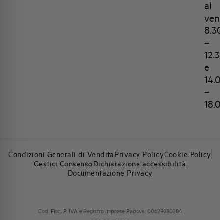
al
ven
8.3
–
12.
e
14.
–
18.
Condizioni Generali di Vendita
Privacy Policy
Cookie Policy
Gestici Consenso
Dichiarazione accessibilità
Documentazione Privacy
Cod. Fisc., P. IVA e Registro Imprese Padova: 00629080284