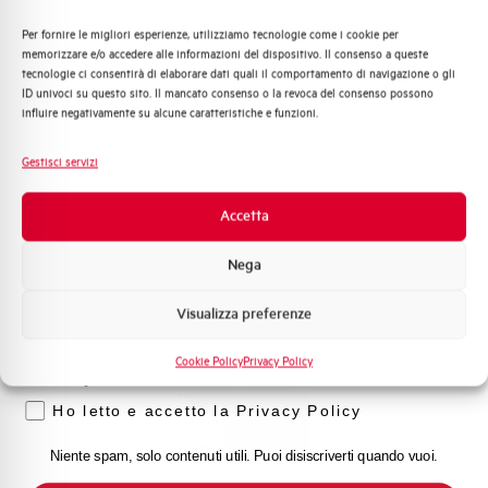
Per fornire le migliori esperienze, utilizziamo tecnologie come i cookie per
Quali argomenti ti interessano di più?
memorizzare e/o accedere alle informazioni del dispositivo. Il consenso a queste
tecnologie ci consentirà di elaborare dati quali il comportamento di navigazione o gli
Distribuzione di Energia
ID univoci su questo sito. Il mancato consenso o la revoca del consenso possono
Automazione Industriale
influire negativamente su alcune caratteristiche e funzioni.
Fotovoltaico
Sistema Quadri
Gestisci servizi
Novità di prodotto
Promozioni e offerte
HLN6S3800
Accetta
Formazione tecnica
SEZIONATORE SCHALT HLN6S 3P 800A
Nega
Marketing
Visualizza preferenze
Voglio ricevere aggiornamenti, novità di
prodotto e offerte da Elettra AEG
Cookie Policy
Privacy Policy
Privacy
Ho letto e accetto la Privacy Policy
Niente spam, solo contenuti utili. Puoi disiscriverti quando vuoi.