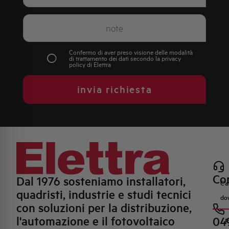
Confermo di aver preso visione delle modalità
di trattamento dei dati secondo la
privacy
policy
di Elettra
invia richiesta
Con
Dal 1976 sosteniamo installatori,
Ca
quadristi, industrie e studi tecnici
do
con soluzioni per la distribuzione,
l'automazione e il fotovoltaico
04
R