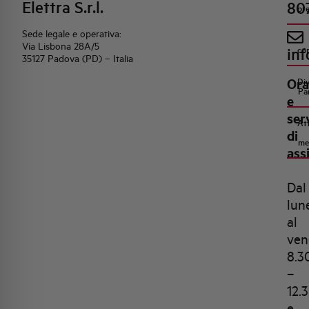
Elettra S.r.l.
80
pr
Sede legale e operativa:
Via Lisbona 28A/5
inf
co
35127 Padova (PD) – Italia
Ora
Di
Pa
e
ser
Att
di
me
ass
Dal
lun
al
ven
8.3
–
12.
e