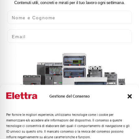
Contenuti utili, concreti e mirati per il tuo lavoro ogni settimana.
Nome e Cognome
Corrente di breve durata Icw x
13
1s (kA)
Email
Corrente di breve durata Icw x
26
0,25s (kA)
Corrente di cortocircuito
50 (fusibile 500A)
condizionata da fusibile (kA)
Capacità di chiusura in corto
26 kA
circuito Icm
Gestione del Consenso
Potenza dissipata
44,4 W
Vita meccanica
8000 manovre
Per fornire le migliori esperienze, utilizziamo tecnologie come i cookie per
Quali argomenti ti interessano di più?
memorizzare e/o accedere alle informazioni del dispositivo. Il consenso a queste
tecnologie ci consentirà di elaborare dati quali il comportamento di navigazione o gli
Distribuzione di Energia
Vita elettrica a In
1.500
ID univoci su questo sito. Il mancato consenso o la revoca del consenso possono
Automazione Industriale
influire negativamente su alcune caratteristiche e funzioni.