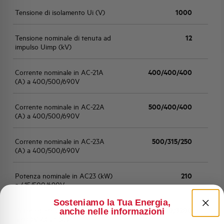
Tensione di isolamento Ui (V)
1000
Tensione nominale di tenuta ad
12
impulso Uimp (kV)
Corrente nominale in AC-21A
400/400/400
(A) a 400/500/690V
Corrente nominale in AC-22A
500/400/400
(A) a 400/500/690V
Corrente nominale in AC-23A
500/315/250
(A) a 400/500/690V
Potenza nominale in AC23 (kW)
210
a 415/500/690V
Sosteniamo la Tua Energia,
Potere di chiusura/interruzione
4000/3200
anche nelle informazioni
a 400V AC23 (A)