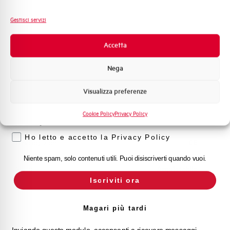
Fotovoltaico
Capacità dei terminali
2x25x5 mm²
Sistema Quadri
Gestisci servizi
Novità di prodotto
Larghezza
235 mm
Promozioni e offerte
Accetta
Formazione tecnica
Altezza
196 mm
Nega
Marketing
Profondità
93 mm
Visualizza preferenze
Voglio ricevere aggiornamenti, novità di
prodotto e offerte da Elettra AEG
Cookie Policy
Privacy Policy
Norma
EN 60947-1; EN 60947-3
Privacy
Ho letto e accetto la Privacy Policy
Omologazioni
CE
Niente spam, solo contenuti utili. Puoi disiscriverti quando vuoi.
Stato
Acquistabile
Iscriviti ora
Magari più tardi
Inviando questo modulo, acconsenti a ricevere messaggi