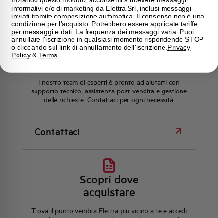
Hai bisogno di supporto?
informativi e/o di marketing da Elettra Srl, inclusi messaggi
inviati tramite composizione automatica. Il consenso non è una
condizione per l'acquisto. Potrebbero essere applicate tariffe
per messaggi e dati. La frequenza dei messaggi varia. Puoi
annullare l'iscrizione in qualsiasi momento rispondendo STOP
o cliccando sul link di annullamento dell'iscrizione.
Privacy
Customer
Policy
&
Terms
.
Care
l nostro team di esperti è pronto ad aiutarti con
supporto tecnico, assistenza post-vendita e gestione
delle richieste. Contattaci per ogni necessità.
Contattaci
Scopri dove
acquistare
Trova il punto vendita Elettra più vicino a te e accedi