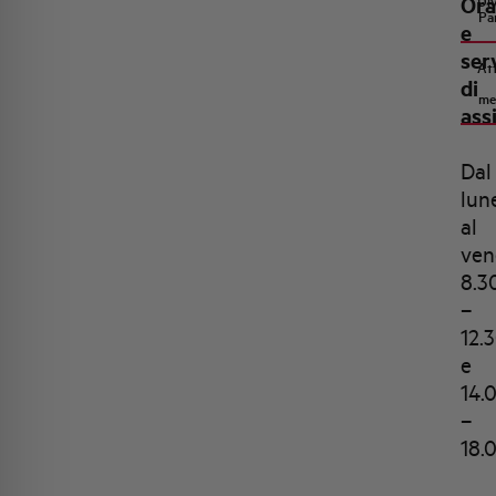
Ora
Di
Pa
e
ser
Att
di
me
ass
Dal
lun
al
ven
8.3
–
12.
e
14.
–
18.