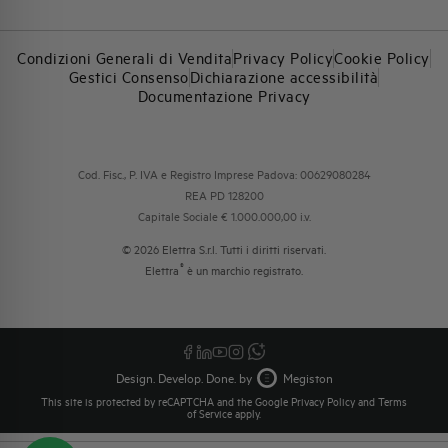
Condizioni Generali di Vendita
Privacy Policy
Cookie Policy
Gestici Consenso
Dichiarazione accessibilità
Documentazione Privacy
Cod. Fisc., P. IVA e Registro Imprese Padova: 00629080284
REA PD 128200
Capitale Sociale € 1.000.000,00 i.v.
© 2026 Elettra S.r.l. Tutti i diritti riservati.
®
Elettra
è un marchio registrato.
Design. Develop. Done. by
Megiston
This site is protected by reCAPTCHA and the Google
Privacy Policy
and
Terms
of Service
apply.