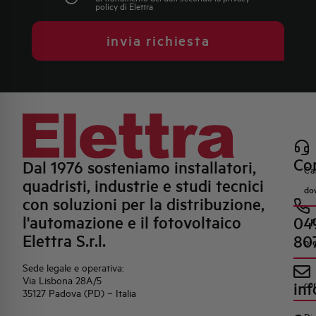
policy
di Elettra
invia richiesta
Con
Dal 1976 sosteniamo installatori,
Ca
quadristi, industrie e studi tecnici
do
con soluzioni per la distribuzione,
l'automazione e il fotovoltaico
04
R
Elettra S.r.l.
80
pr
Sede legale e operativa:
Via Lisbona 28A/5
inf
co
35127 Padova (PD) – Italia