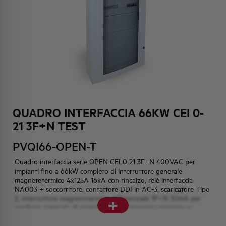
HQ & TEAM
ATTIVITÀ E MERCATI
IMPEGNO SOCIALE
QUADRO INTERFACCIA 66KW CEI 0-
21 3F+N TEST
PVQI66-OPEN-T
Quadro interfaccia serie OPEN CEI 0-21 3F+N 400VAC per
impianti fino a 66kW completo di interruttore generale
magnetotermico 4x125A 16kA con rincalzo, relè interfaccia
NA003 + soccorritore, contattore DDI in AC-3, scaricatore Tipo
+
2, interruttore magnetotermico differenziale 1P+N 30mA per
ausiliaria, lampada di segnalazione di presenza tensione e
impianto connesso, contenitore a parete in ABS grado di
protezione IP65 dimensioni LxHxP 670x1110x212mm. Test