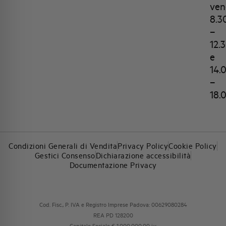
ven
8.3
–
12.
e
14.
–
18.
Condizioni Generali di Vendita
Privacy Policy
Cookie Policy
Gestici Consenso
Dichiarazione accessibilità
Documentazione Privacy
Cod. Fisc., P. IVA e Registro Imprese Padova: 00629080284
REA PD 128200
Capitale Sociale € 1.000.000,00 i.v.