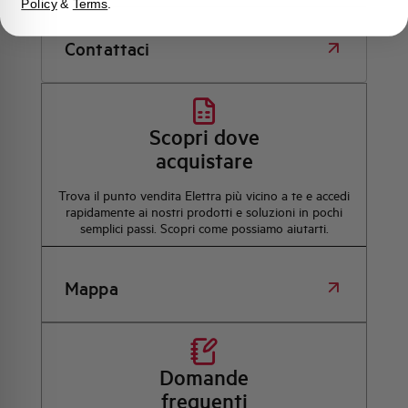
Policy
&
Terms
.
Contattaci
Scopri dove
acquistare
Trova il punto vendita Elettra più vicino a te e accedi
rapidamente ai nostri prodotti e soluzioni in pochi
semplici passi. Scopri come possiamo aiutarti.
Mappa
Domande
frequenti