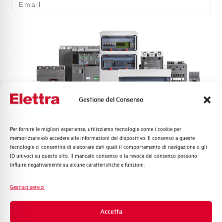
Tipo di montaggio
A parete
Materiale del corpo
Acciaio
Grado di protezione
IP65
Gestione del Consenso
Altezza
1110 mm
Larghezza
670 mm
Per fornire le migliori esperienze, utilizziamo tecnologie come i cookie per
Quali argomenti ti interessano di più?
memorizzare e/o accedere alle informazioni del dispositivo. Il consenso a queste
tecnologie ci consentirà di elaborare dati quali il comportamento di navigazione o gli
Distribuzione di Energia
Profondità
212 mm
ID univoci su questo sito. Il mancato consenso o la revoca del consenso possono
Automazione Industriale
influire negativamente su alcune caratteristiche e funzioni.
Fotovoltaico
Colore
Bianco
Sistema Quadri
Gestisci servizi
Novità di prodotto
Numero RAL
9003
Promozioni e offerte
Accetta