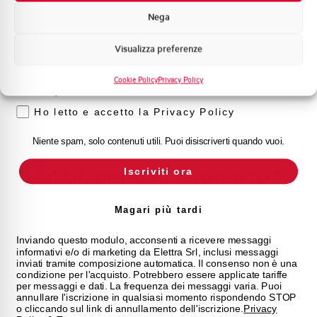
Formazione tecnica
Peso Netto
55 kg
Nega
Marketing
Norma
CEI0-21, EN61439-1, EN61439-2
Visualizza preferenze
Voglio ricevere aggiornamenti, novità di
prodotto e offerte da Elettra AEG
Marca
ELETTRA
Cookie Policy
Privacy Policy
Privacy
Ho letto e accetto la Privacy Policy
Niente spam, solo contenuti utili. Puoi disiscriverti quando vuoi.
Hai bisogno di supporto?
Iscriviti ora
Magari più tardi
Customer
Inviando questo modulo, acconsenti a ricevere messaggi
Care
informativi e/o di marketing da Elettra Srl, inclusi messaggi
inviati tramite composizione automatica. Il consenso non è una
condizione per l'acquisto. Potrebbero essere applicate tariffe
l nostro team di esperti è pronto ad aiutarti con
per messaggi e dati. La frequenza dei messaggi varia. Puoi
supporto tecnico, assistenza post-vendita e gestione
annullare l'iscrizione in qualsiasi momento rispondendo STOP
delle richieste. Contattaci per ogni necessità.
o cliccando sul link di annullamento dell'iscrizione.
Privacy