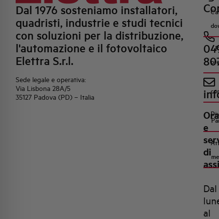
Con
Dal 1976 sosteniamo installatori,
Ca
quadristi, industrie e studi tecnici
do
con soluzioni per la distribuzione,
l'automazione e il fotovoltaico
04
R
Elettra S.r.l.
80
pr
Sede legale e operativa:
Via Lisbona 28A/5
inf
co
35127 Padova (PD) – Italia
Ora
Di
Pa
e
ser
Att
di
me
ass
Dal
lun
al