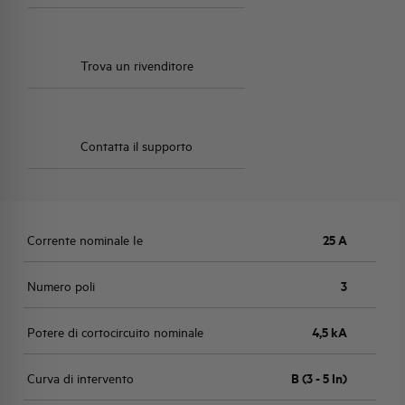
Trova un rivenditore
Contatta il supporto
Corrente nominale Ie
25 A
Numero poli
3
Potere di cortocircuito nominale
4,5 kA
Curva di intervento
B (3 - 5 In)