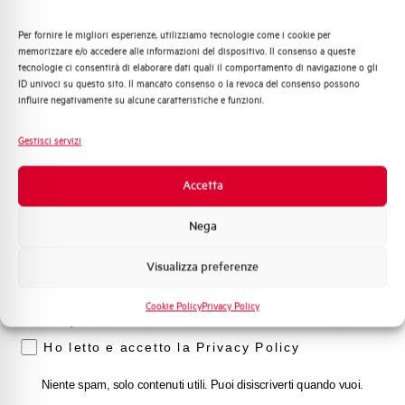
Capacità di rottura di servizio Ics
75%
(%Icu)
Per fornire le migliori esperienze, utilizziamo tecnologie come i cookie per
Quali argomenti ti interessano di più?
memorizzare e/o accedere alle informazioni del dispositivo. Il consenso a queste
tecnologie ci consentirà di elaborare dati quali il comportamento di navigazione o gli
Distribuzione di Energia
Capacità dei terminali
1…35 mm²
ID univoci su questo sito. Il mancato consenso o la revoca del consenso possono
Automazione Industriale
influire negativamente su alcune caratteristiche e funzioni.
Fotovoltaico
Adatto al sezionamento
NO
Sistema Quadri
secondo EN 60947-2
Gestisci servizi
Novità di prodotto
Promozioni e offerte
Accetta
Temperatura di impiego
-25/+55 °C
Formazione tecnica
Nega
Temperatura di stoccaggio
-55/+55 °C
Marketing
Visualizza preferenze
Voglio ricevere aggiornamenti, novità di
Omologazioni
VDE
prodotto e offerte da Elettra AEG
Cookie Policy
Privacy Policy
Privacy
Temperatura di riferimento (°C)
30
Ho letto e accetto la Privacy Policy
Classe di limitazione
3
Niente spam, solo contenuti utili. Puoi disiscriverti quando vuoi.