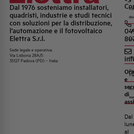
Con
Dal 1976 sosteniamo installatori,
Ca
quadristi, industrie e studi tecnici
do
con soluzioni per la distribuzione,
l'automazione e il fotovoltaico
04
R
Elettra S.r.l.
80
pr
Sede legale e operativa:
Via Lisbona 28A/5
inf
co
35127 Padova (PD) – Italia
Ora
Di
Pa
e
ser
Att
di
me
ass
Dal
lun
al