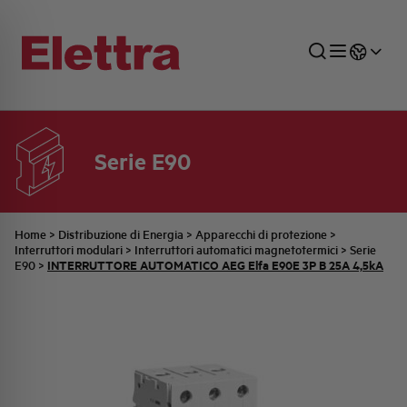
Serie E90
SETTORI
DISTRIBUZIONE DI ENERGIA
RETE COMMERCIALE
PREVENTIVAZIONE
AZIENDA
TUTTE LE NEWS
JOB CAREERS
INDUSTRIALE
AUTOMAZIONE INDUSTRIALE
UFFICIO TECNICO
COMMESSE QUADRI
FAMIGLIA BELLINI
ULTIME NOTIZIE ISTITUZIONALI
PARTNER
Home
>
Distribuzione di Energia
>
Apparecchi di protezione
>
Interruttori modulari
>
Interruttori automatici magnetotermici
>
Serie
INTERRUTTORE AUTOMATICO AEG Elfa E90E 3P B 25A 4,5kA
E90
>
RESIDENZIALE
SISTEMA QUADRI
QUALITÀ
STORIA ELETTRA
COMUNICATI INTERNI
FOTOVOLTAICO
STORIA AEG
PRODOTTI
ELEMENTO
IDENTITÀ AZIENDALE
EVENTI