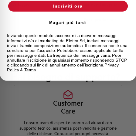
Montaggio
qualsiasi (tranne sottosopra)
Iscriviti ora
Stato
Fuori produzione
Magari più tardi
Marca
AEG
Inviando questo modulo, acconsenti a ricevere messaggi
informativi e/o di marketing da Elettra Srl, inclusi messaggi
inviati tramite composizione automatica. Il consenso non è una
condizione per l'acquisto. Potrebbero essere applicate tariffe
per messaggi e dati. La frequenza dei messaggi varia. Puoi
annullare l'iscrizione in qualsiasi momento rispondendo STOP
o cliccando sul link di annullamento dell'iscrizione.
Privacy
Policy
&
Terms
.
Hai bisogno di supporto?
Customer
Care
l nostro team di esperti è pronto ad aiutarti con
supporto tecnico, assistenza post-vendita e gestione
delle richieste. Contattaci per ogni necessità.