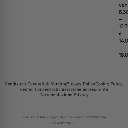
ven
8.3
–
12.
e
14.
–
18.
Condizioni Generali di Vendita
Privacy Policy
Cookie Policy
Gestici Consenso
Dichiarazione accessibilità
Documentazione Privacy
Cod. Fisc., P. IVA e Registro Imprese Padova: 00629080284
REA PD 128200