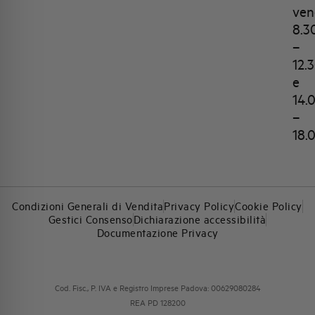
ven
8.3
–
12.
e
14.
–
18.
Condizioni Generali di Vendita
Privacy Policy
Cookie Policy
Gestici Consenso
Dichiarazione accessibilità
Documentazione Privacy
Cod. Fisc., P. IVA e Registro Imprese Padova: 00629080284
REA PD 128200