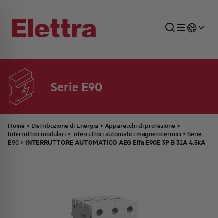
Serie E90
SETTORI
DISTRIBUZIONE DI ENERGIA
RETE COMMERCIALE
PREVENTIVAZIONE
AZIENDA
TUTTE LE NEWS
JOB CAREERS
INDUSTRIALE
AUTOMAZIONE INDUSTRIALE
UFFICIO TECNICO
COMMESSE QUADRI
FAMIGLIA BELLINI
ULTIME NOTIZIE ISTITUZIONALI
PARTNER
Home
>
Distribuzione di Energia
>
Apparecchi di protezione
>
Interruttori modulari
>
Interruttori automatici magnetotermici
>
Serie
INTERRUTTORE AUTOMATICO AEG Elfa E90E 3P B 32A 4,5kA
E90
>
RESIDENZIALE
SISTEMA QUADRI
QUALITÀ
STORIA ELETTRA
COMUNICATI INTERNI
FOTOVOLTAICO
STORIA AEG
PRODOTTI
ELEMENTO
IDENTITÀ AZIENDALE
EVENTI