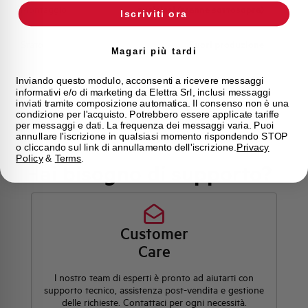
Montaggio
qualsiasi (tranne sottosopra)
Iscriviti ora
Stato
Fuori produzione
Magari più tardi
Marca
AEG
Inviando questo modulo, acconsenti a ricevere messaggi
informativi e/o di marketing da Elettra Srl, inclusi messaggi
inviati tramite composizione automatica. Il consenso non è una
condizione per l'acquisto. Potrebbero essere applicate tariffe
per messaggi e dati. La frequenza dei messaggi varia. Puoi
annullare l'iscrizione in qualsiasi momento rispondendo STOP
o cliccando sul link di annullamento dell'iscrizione.
Privacy
Policy
&
Terms
.
Hai bisogno di supporto?
Customer
Care
l nostro team di esperti è pronto ad aiutarti con
supporto tecnico, assistenza post-vendita e gestione
delle richieste. Contattaci per ogni necessità.