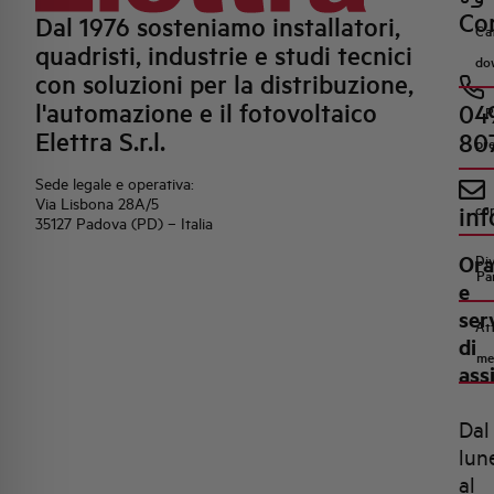
Con
Dal 1976 sosteniamo installatori,
Ca
quadristi, industrie e studi tecnici
do
con soluzioni per la distribuzione,
l'automazione e il fotovoltaico
04
R
Elettra S.r.l.
80
pr
Sede legale e operativa:
Via Lisbona 28A/5
inf
co
35127 Padova (PD) – Italia
Ora
Di
Pa
e
ser
Att
di
me
ass
Dal
lun
al