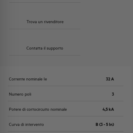
Trova un rivenditore
Contatta il supporto
Corrente nominale Ie
32 A
Numero poli
3
Potere di cortocircuito nominale
4,5 kA
Curva di intervento
B (3 - 5 In)