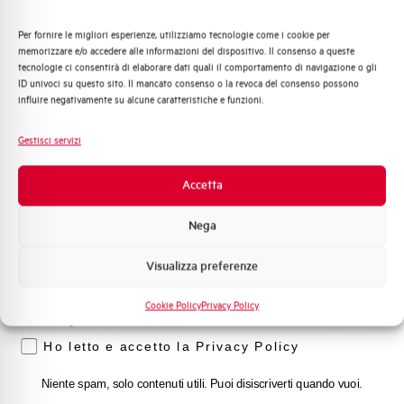
Capacità di rottura di servizio Ics
75%
(%Icu)
Per fornire le migliori esperienze, utilizziamo tecnologie come i cookie per
Quali argomenti ti interessano di più?
memorizzare e/o accedere alle informazioni del dispositivo. Il consenso a queste
tecnologie ci consentirà di elaborare dati quali il comportamento di navigazione o gli
Distribuzione di Energia
Capacità dei terminali
1…35 mm²
ID univoci su questo sito. Il mancato consenso o la revoca del consenso possono
Automazione Industriale
influire negativamente su alcune caratteristiche e funzioni.
Fotovoltaico
Adatto al sezionamento
NO
Sistema Quadri
secondo EN 60947-2
Gestisci servizi
Novità di prodotto
Promozioni e offerte
Accetta
Temperatura di impiego
-25/+55 °C
Formazione tecnica
Nega
Temperatura di stoccaggio
-55/+55 °C
Marketing
Visualizza preferenze
Voglio ricevere aggiornamenti, novità di
Omologazioni
VDE
prodotto e offerte da Elettra AEG
Cookie Policy
Privacy Policy
Privacy
Temperatura di riferimento (°C)
30
Ho letto e accetto la Privacy Policy
Classe di limitazione
3
Niente spam, solo contenuti utili. Puoi disiscriverti quando vuoi.