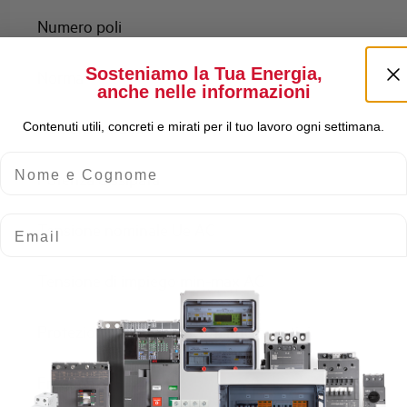
Numero poli
Sosteniamo la Tua Energia,
Norma
anche nelle informazioni
Numero moduli
Contenuti utili, concreti e mirati per il tuo lavoro ogni settimana.
Nome e Cognome
Potenza dissipata
Email
Tensione nominale Ue AC
Tensione di impiego min-max AC
Protezione contro gli scatti intempestivi
Frequenza