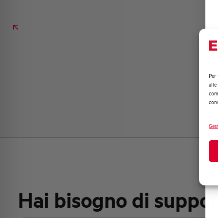
Per 
alle
comp
cons
Gest
Hai bisogno di suppo