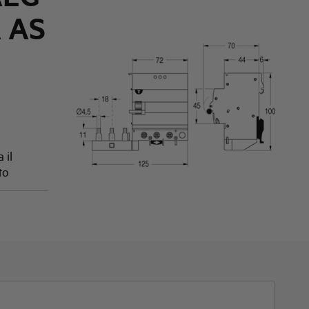
A AS
 il
to