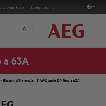
Customer Care
Lavora con noi
o a 63A
>
Blocchi differenziali Elfa90 serie D9 fino a 63A
>
AEG