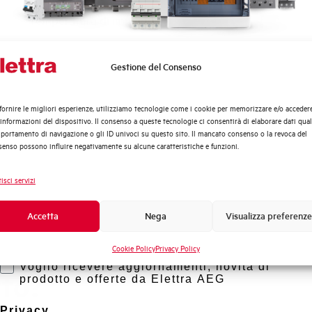
Temperatura di impiego
Temperatura di stoccaggio
Gestione del Consenso
Quali argomenti ti interessano di più?
Distribuzione di Energia
Omologazioni
fornire le migliori esperienze, utilizziamo tecnologie come i cookie per memorizzare e/o acceder
Automazione Industriale
 informazioni del dispositivo. Il consenso a queste tecnologie ci consentirà di elaborare dati quali
Fotovoltaico
ortamento di navigazione o gli ID univoci su questo sito. Il mancato consenso o la revoca del
Marca
enso possono influire negativamente su alcune caratteristiche e funzioni.
Sistema Quadri
Novità di prodotto
isci servizi
Promozioni e offerte
Formazione tecnica
Accetta
Nega
Visualizza preferenze
Marketing
Cookie Policy
Privacy Policy
Voglio ricevere aggiornamenti, novità di
rto?
prodotto e offerte da Elettra AEG
Privacy