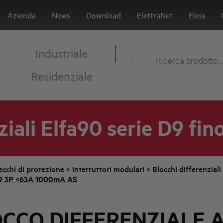
Azienda
News
Download
ElettraNet
Eleia
Industriale
Residenziale
ziali Elfa90 serie D9 fin
cchi di protezione
>
Interruttori modulari
>
Blocchi differenziali
9 3P <63A 1000mA AS
CCO DIFFERENZIALE 