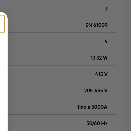
3
EN 61009
4
13,32 W
415 V
205-455 V
fino a 3000A
50/60 Hz