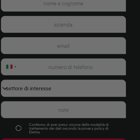
Italy
+39
Confermo di aver preso visione delle modalità di
trattamento dei dati secondo la
privacy policy
di
Elettra