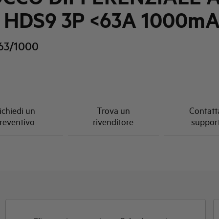
a HDS9 3P <63A 1000m
63/1000
ichiedi un
Trova un
Contatta
reventivo
rivenditore
suppor