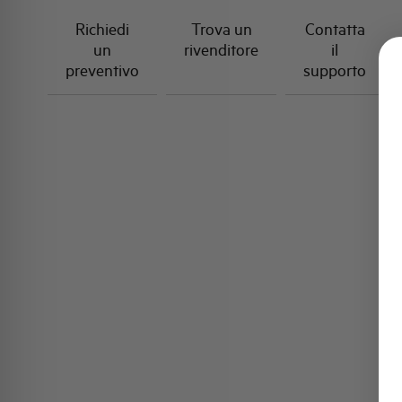
Richiedi
Trova un
Contatta
un
rivenditore
il
preventivo
supporto