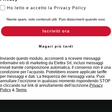
Scopri dove
Ho letto e accetto la Privacy Policy
acquistare
Niente spam, solo contenuti utili. Puoi disiscriverti quando vuoi.
Trova il punto vendita Elettra più vicino a te e
accedi rapidamente ai nostri prodotti e
Iscriviti ora
soluzioni in pochi semplici passi. Scopri come
possiamo aiutarti.
Magari più tardi
Mappa
Inviando questo modulo, acconsenti a ricevere messaggi
informativi e/o di marketing da Elettra Srl, inclusi messaggi
inviati tramite composizione automatica. Il consenso non è una
condizione per l'acquisto. Potrebbero essere applicate tariffe
per messaggi e dati. La frequenza dei messaggi varia. Puoi
annullare l'iscrizione in qualsiasi momento rispondendo STOP
o cliccando sul link di annullamento dell'iscrizione.
Privacy
Policy
&
Terms
.