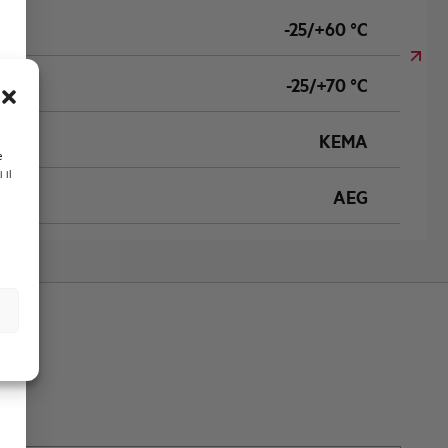
-25/+60 °C
-25/+70 °C
KEMA
e
 il
AEG