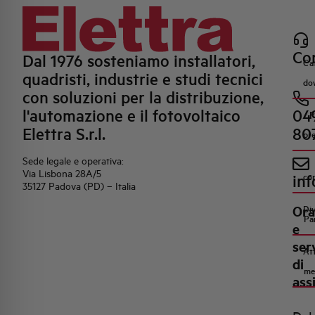
Con
Dal 1976 sosteniamo installatori,
Ca
quadristi, industrie e studi tecnici
do
con soluzioni per la distribuzione,
l'automazione e il fotovoltaico
04
R
Elettra S.r.l.
80
pr
Sede legale e operativa:
Via Lisbona 28A/5
inf
co
35127 Padova (PD) – Italia
Ora
Di
Pa
e
ser
Att
di
me
ass