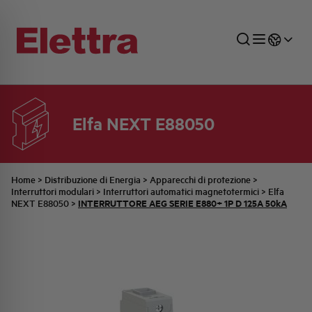
Elfa NEXT E88050
SETTORI
DISTRIBUZIONE DI ENERGIA
RETE COMMERCIALE
PREVENTIVAZIONE
AZIENDA
TUTTE LE NEWS
JOB CAREERS
INDUSTRIALE
AUTOMAZIONE INDUSTRIALE
UFFICIO TECNICO
COMMESSE QUADRI
FAMIGLIA BELLINI
ULTIME NOTIZIE ISTITUZIONALI
PARTNER
Home
>
Distribuzione di Energia
>
Apparecchi di protezione
>
Interruttori modulari
>
Interruttori automatici magnetotermici
>
Elfa
INTERRUTTORE AEG SERIE E880+ 1P D 125A 50kA
NEXT E88050
>
RESIDENZIALE
SISTEMA QUADRI
QUALITÀ
STORIA ELETTRA
COMUNICATI INTERNI
FOTOVOLTAICO
STORIA AEG
PRODOTTI
ELEMENTO
IDENTITÀ AZIENDALE
EVENTI