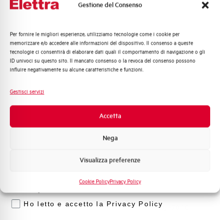
Gestione del Consenso
Tensione nominale Ue DC
125 V
Per fornire le migliori esperienze, utilizziamo tecnologie come i cookie per
Quali argomenti ti interessano di più?
memorizzare e/o accedere alle informazioni del dispositivo. Il consenso a queste
Tensione di impiego max DC (V)
125
tecnologie ci consentirà di elaborare dati quali il comportamento di navigazione o gli
Distribuzione di Energia
ID univoci su questo sito. Il mancato consenso o la revoca del consenso possono
Automazione Industriale
influire negativamente su alcune caratteristiche e funzioni.
Tensione di isolamento Ui (V)
690
Fotovoltaico
Sistema Quadri
Gestisci servizi
Capacità dei terminali
70 mm²
Novità di prodotto
Promozioni e offerte
Accetta
Adatto al sezionamento
SI
Formazione tecnica
secondo EN 60947-2
Nega
Marketing
Coppia di serraggio
3,5 Nm
Visualizza preferenze
Voglio ricevere aggiornamenti, novità di
prodotto e offerte da Elettra AEG
Temperatura di impiego
-25/+60 °C
Cookie Policy
Privacy Policy
Privacy
Ho letto e accetto la Privacy Policy
Temperatura di stoccaggio
-40/+70 °C