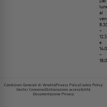
Dal
lun
al
ven
8.3
–
12.
e
14.
–
18.
Condizioni Generali di Vendita
Privacy Policy
Cookie Policy
Gestici Consenso
Dichiarazione accessibilità
Documentazione Privacy