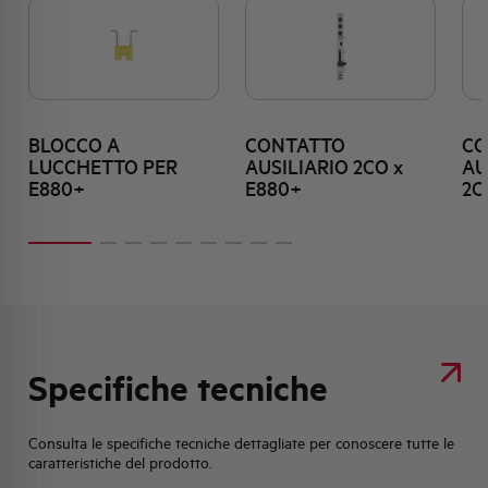
BLOCCO A
CONTATTO
CO
LUCCHETTO PER
AUSILIARIO 2CO x
AU
E880+
E880+
2C
Specifiche tecniche
Consulta le specifiche tecniche dettagliate per conoscere tutte le
caratteristiche del prodotto.