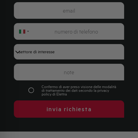
Italy
+39
Confermo di aver preso visione delle modalità
di trattamento dei dati secondo la
privacy
policy
di Elettra
invia richiesta