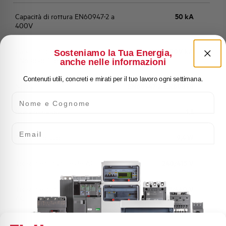
Capacità di rottura EN60947-2 a
50 kA
400V
Capacità di rottura secondo
15 a 230/400V kA
Sosteniamo la Tua Energia,
EN60898-1 Icn
anche nelle informazioni
Contenuti utili, concreti e mirati per il tuo lavoro ogni settimana.
Norma
EN60947-2, EN60898
Nome e Cognome
Numero moduli
1,5
Email
Potenza dissipata
9,4 W
Tensione nominale Ue AC
240/415 V
Tensione di impiego min-max
12/440 V
AC
Frequenza
50/60 Hz