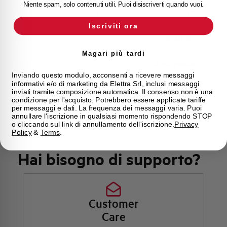
Niente spam, solo contenuti utili. Puoi disiscriverti quando vuoi.
Temperatura di riferimento (°C)
30
Iscriviti ora
Montaggio
qualsiasi
Magari più tardi
Stato
Acquistabile
Inviando questo modulo, acconsenti a ricevere messaggi
informativi e/o di marketing da Elettra Srl, inclusi messaggi
Marca
AEG
inviati tramite composizione automatica. Il consenso non è una
condizione per l'acquisto. Potrebbero essere applicate tariffe
per messaggi e dati. La frequenza dei messaggi varia. Puoi
annullare l'iscrizione in qualsiasi momento rispondendo STOP
o cliccando sul link di annullamento dell'iscrizione.
Privacy
Policy
&
Terms
.
Hai bisogno di supporto?
Customer
Care