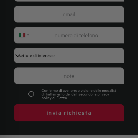
Italy
+39
Confermo di aver preso visione delle modalità
di trattamento dei dati secondo la
privacy
policy
di Elettra
invia richiesta