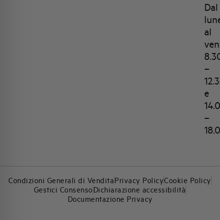
Dal
lun
al
ven
8.3
–
12.
e
14.
–
18.
Condizioni Generali di Vendita
Privacy Policy
Cookie Policy
Gestici Consenso
Dichiarazione accessibilità
Documentazione Privacy