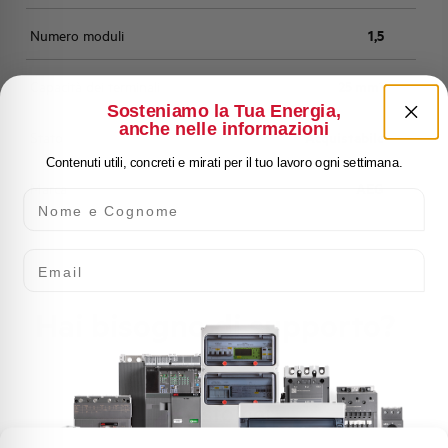
Numero moduli
1,5
Capacità dei terminali
25 mm²
Sosteniamo la Tua Energia,
anche nelle informazioni
Stato
Acquistabile
Contenuti utili, concreti e mirati per il tuo lavoro ogni settimana.
Marca
AEG
Nome e Cognome
Email
Hai bisogno di supporto?
Customer
Care