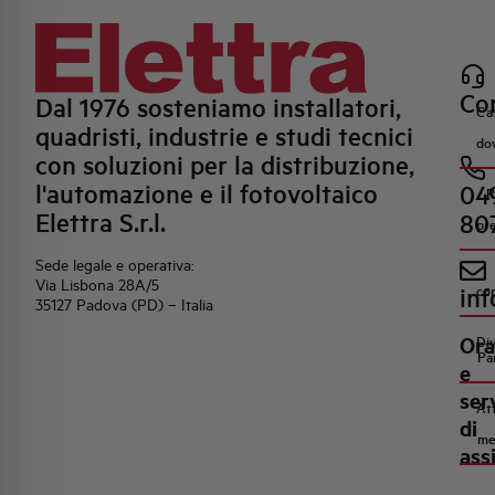
Con
Dal 1976 sosteniamo installatori,
Ca
quadristi, industrie e studi tecnici
do
con soluzioni per la distribuzione,
l'automazione e il fotovoltaico
04
R
Elettra S.r.l.
80
pr
Sede legale e operativa:
Via Lisbona 28A/5
inf
co
35127 Padova (PD) – Italia
Ora
Di
Pa
e
ser
Att
di
me
ass