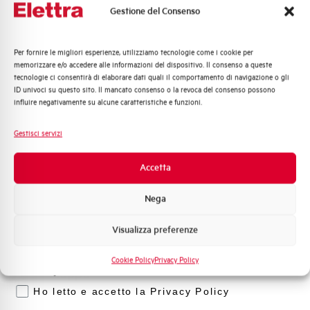
Gestione del Consenso
l nostro team di esperti è pronto ad aiutarti con
supporto tecnico, assistenza post-vendita e gestione
delle richieste. Contattaci per ogni necessità.
Per fornire le migliori esperienze, utilizziamo tecnologie come i cookie per
Quali argomenti ti interessano di più?
memorizzare e/o accedere alle informazioni del dispositivo. Il consenso a queste
tecnologie ci consentirà di elaborare dati quali il comportamento di navigazione o gli
Distribuzione di Energia
Contattaci
ID univoci su questo sito. Il mancato consenso o la revoca del consenso possono
Automazione Industriale
influire negativamente su alcune caratteristiche e funzioni.
Fotovoltaico
Sistema Quadri
Gestisci servizi
Novità di prodotto
Scopri dove
Promozioni e offerte
Accetta
acquistare
Formazione tecnica
Nega
Trova il punto vendita Elettra più vicino a te e accedi
Marketing
rapidamente ai nostri prodotti e soluzioni in pochi
semplici passi. Scopri come possiamo aiutarti.
Visualizza preferenze
Voglio ricevere aggiornamenti, novità di
prodotto e offerte da Elettra AEG
Cookie Policy
Privacy Policy
Mappa
Privacy
Ho letto e accetto la Privacy Policy