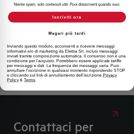
Niente spam, solo contenuti utili. Puoi disiscriverti quando vuoi.
Domande
Iscriviti ora
frequenti
Consulta le nostre domande frequenti per trovare
Magari più tardi
risposte immediate su prodotti, servizi e procedure. Ti
offriamo il supporto che stavi cercando.
Inviando questo modulo, acconsenti a ricevere messaggi
informativi e/o di marketing da Elettra Srl, inclusi messaggi
inviati tramite composizione automatica. Il consenso non è una
condizione per l'acquisto. Potrebbero essere applicate tariffe
FAQ
per messaggi e dati. La frequenza dei messaggi varia. Puoi
annullare l'iscrizione in qualsiasi momento rispondendo STOP
o cliccando sul link di annullamento dell'iscrizione.
Privacy
Policy
&
Terms
.
Contattaci per