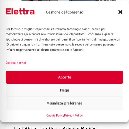
Customer
Care
Gestione del Consenso
l nostro team di esperti è pronto ad aiutarti con
supporto tecnico, assistenza post-vendita e gestione
Per fornire le migliori esperienze, utilizziamo tecnologie come i cookie per
Quali argomenti ti interessano di più?
delle richieste. Contattaci per ogni necessità.
memorizzare e/o accedere alle informazioni del dispositivo. Il consenso a queste
tecnologie ci consentirà di elaborare dati quali il comportamento di navigazione o gli
Distribuzione di Energia
ID univoci su questo sito. Il mancato consenso o la revoca del consenso possono
Automazione Industriale
influire negativamente su alcune caratteristiche e funzioni.
Contattaci
Fotovoltaico
Sistema Quadri
Gestisci servizi
Novità di prodotto
Promozioni e offerte
Accetta
Scopri dove
Formazione tecnica
acquistare
Nega
Marketing
Trova il punto vendita Elettra più vicino a te e accedi
Visualizza preferenze
Voglio ricevere aggiornamenti, novità di
rapidamente ai nostri prodotti e soluzioni in pochi
prodotto e offerte da Elettra AEG
semplici passi. Scopri come possiamo aiutarti.
Cookie Policy
Privacy Policy
Privacy
Mappa
Ho letto e accetto la Privacy Policy