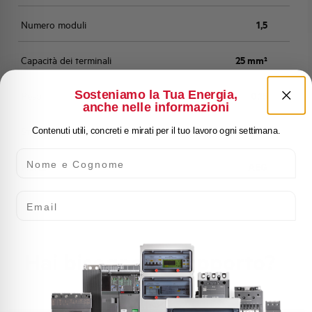
Numero moduli
1,5
Capacità dei terminali
25 mm²
Sosteniamo la Tua Energia,
Peso
0,15
anche nelle informazioni
Stato
Acquistabile
Contenuti utili, concreti e mirati per il tuo lavoro ogni settimana.
Nome e Cognome
Marca
AEG
Email
Hai bisogno di supporto?