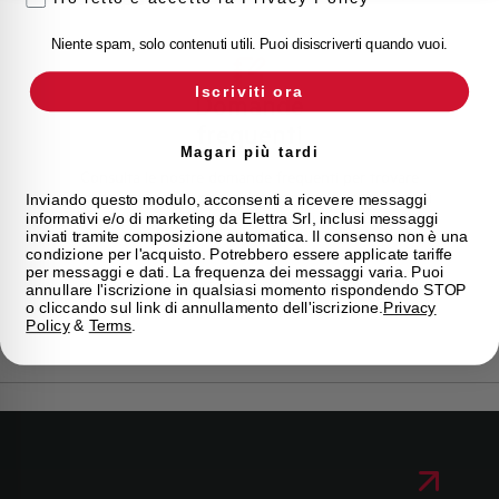
Niente spam, solo contenuti utili. Puoi disiscriverti quando vuoi.
Iscriviti ora
Domande
frequenti
Magari più tardi
Consulta le nostre domande frequenti per trovare
risposte immediate su prodotti, servizi e procedure. Ti
Inviando questo modulo, acconsenti a ricevere messaggi
offriamo il supporto che stavi cercando.
informativi e/o di marketing da Elettra Srl, inclusi messaggi
inviati tramite composizione automatica. Il consenso non è una
condizione per l'acquisto. Potrebbero essere applicate tariffe
per messaggi e dati. La frequenza dei messaggi varia. Puoi
FAQ
annullare l'iscrizione in qualsiasi momento rispondendo STOP
o cliccando sul link di annullamento dell'iscrizione.
Privacy
Policy
&
Terms
.