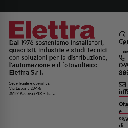
Con
Dal 1976 sosteniamo installatori,
Ca
quadristi, industrie e studi tecnici
do
con soluzioni per la distribuzione,
l'automazione e il fotovoltaico
04
R
Elettra S.r.l.
80
pr
Sede legale e operativa:
Via Lisbona 28A/5
inf
co
35127 Padova (PD) – Italia
Ora
Di
Pa
e
ser
Att
di