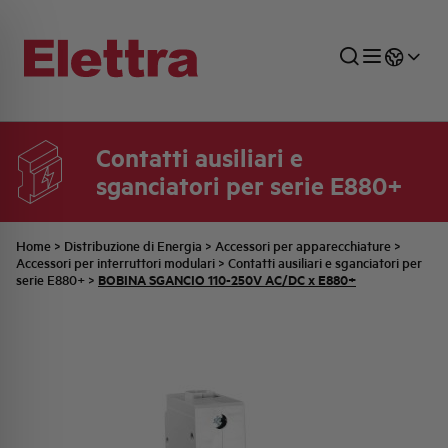
Contatti ausiliari e
sganciatori per serie E880+
SETTORI
DISTRIBUZIONE DI ENERGIA
RETE COMMERCIALE
PREVENTIVAZIONE
AZIENDA
TUTTE LE NEWS
JOB CAREERS
INDUSTRIALE
AUTOMAZIONE INDUSTRIALE
UFFICIO TECNICO
COMMESSE QUADRI
FAMIGLIA BELLINI
ULTIME NOTIZIE ISTITUZIONALI
PARTNER
Home
>
Distribuzione di Energia
>
Accessori per apparecchiature
>
Accessori per interruttori modulari
>
Contatti ausiliari e sganciatori per
BOBINA SGANCIO 110-250V AC/DC x E880+
serie E880+
>
RESIDENZIALE
SISTEMA QUADRI
QUALITÀ
STORIA ELETTRA
COMUNICATI INTERNI
FOTOVOLTAICO
STORIA AEG
PRODOTTI
ELEMENTO
IDENTITÀ AZIENDALE
EVENTI