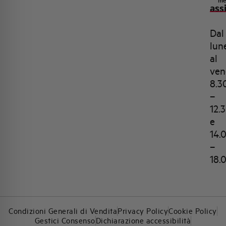
me
ass
Dal
lun
al
ven
8.3
–
12.
e
14.
–
18.
Condizioni Generali di Vendita
Privacy Policy
Cookie Policy
Gestici Consenso
Dichiarazione accessibilità